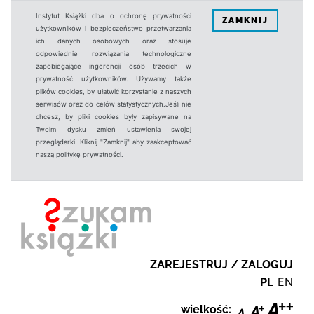
Instytut Książki dba o ochronę prywatności
ZAMKNIJ
użytkowników i bezpieczeństwo przetwarzania
ich danych osobowych oraz stosuje
odpowiednie rozwiązania technologiczne
zapobiegające ingerencji osób trzecich w
prywatność użytkowników. Używamy także
plików cookies, by ułatwić korzystanie z naszych
serwisów oraz do celów statystycznych.Jeśli nie
chcesz, by pliki cookies były zapisywane na
Twoim dysku zmień ustawienia swojej
przeglądarki. Kliknij "Zamknij" aby zaakceptować
naszą politykę prywatności.
ZAREJESTRUJ / ZALOGUJ
PL
EN
wielkość: