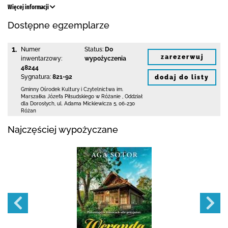
Więcej informacji
Dostępne egzemplarze
1.
Numer
Status:
Do
zarezerwuj
inwentarzowy:
wypożyczenia
48244
Sygnatura:
821-92
dodaj do listy
Gminny Ośrodek Kultury i Czytelnictwa
im.
Marszałka Józefa Piłsudskiego w Różanie
,
Oddział
dla Dorosłych,
ul. Adama Mickiewicza 5
,
06-230
Różan
Najczęściej wypożyczane