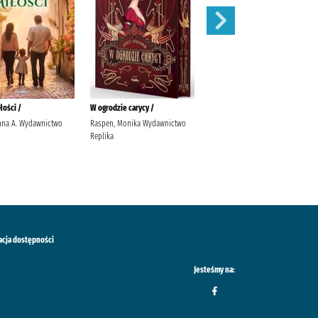
łości /
W ogrodzie carycy /
Zaleca się kota /
nna A. Wydawnictwo
Raspen, Monika Wydawnictwo
Ishida, Sho Latoś, Dariusz
Replika
Wydawnictwo Marginesy
acja dostępności
Jesteśmy na: