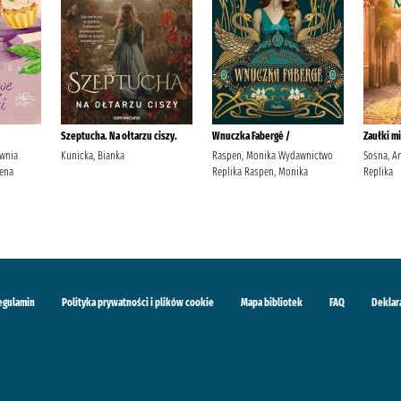
Szeptucha. Na ołtarzu ciszy.
Wnuczka Fabergé /
Zaułki mi
ownia
Kunicka, Bianka
Raspen, Monika Wydawnictwo
Sosna, A
ena
Replika Raspen, Monika
Replika
egulamin
Polityka prywatności i plików cookie
Mapa bibliotek
FAQ
Deklar