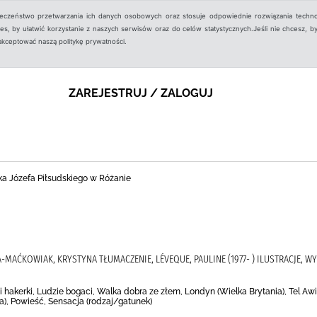
ieczeństwo przetwarzania ich danych osobowych oraz stosuje odpowiednie rozwiązania techno
, by ułatwić korzystanie z naszych serwisów oraz do celów statystycznych.Jeśli nie chcesz, by
aakceptować naszą politykę prywatności.
ZAREJESTRUJ / ZALOGUJ
ka Józefa Piłsudskiego w Różanie
SKA-MAĆKOWIAK, KRYSTYNA TŁUMACZENIE, LÉVEQUE, PAULINE (1977- ) ILUSTRACJE
hakerki, Ludzie bogaci, Walka dobra ze złem, Londyn (Wielka Brytania), Tel Awiw-
ja), Powieść, Sensacja (rodzaj/gatunek)