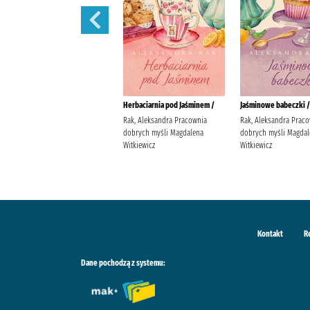
W żłobku /
Herbaciarnia pod Jaśminem /
Jaśminowe babeczki /
Davies, Benji Wydawnictwo
Rak, Aleksandra Pracownia
Rak, Aleksandra Prac
Wilga Davies, Benji
dobrych myśli Magdalena
dobrych myśli Magdal
Witkiewicz
Witkiewicz
Kontakt
R
Dane pochodzą z systemu: