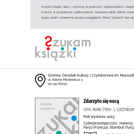
Instytut Książki dba o ochronę prywatności użytkowników i bezp
trzecich w prywatność użytkowników. Używamy także plików cookies
dysku zmień ustawienia swojej przeglądarki. Kliknij "Zamknij" aby z
Gminny Ośrodek Kultury i Czytelnictwa im. Marszał
ul. Adama Mickiewicza 5
06-230 Różan
Zdarzyło się nocą
LÉVY, MARC (1961- ), SZEŻYŃ
Rok wydania: 2023.
Cyberprzestępczość, Hakerzy i 
Paryż (Francja), Stambuł (Turc