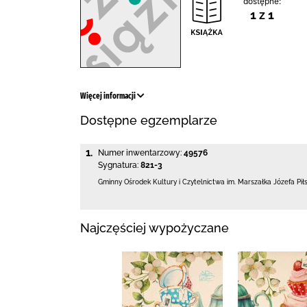
dostępne:
1 z 1
Więcej informacji
Dostępne egzemplarze
1.
Numer inwentarzowy:
49576
Sygnatura:
821-3
Gminny Ośrodek Kultury i Czytelnictwa
im. Marszałka Józefa Pi
Najczęściej wypożyczane