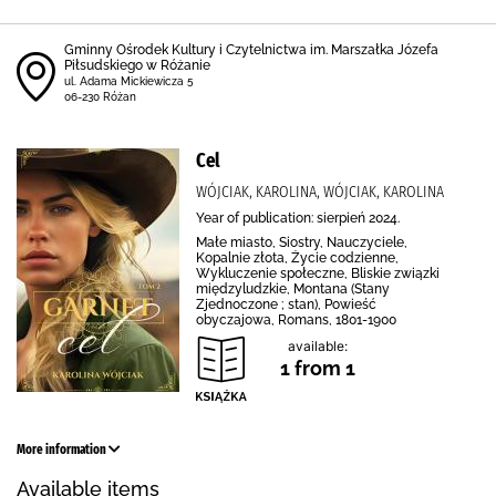
Gminny Ośrodek Kultury i Czytelnictwa im. Marszałka Józefa
Piłsudskiego w Różanie
ul. Adama Mickiewicza 5
06-230 Różan
Cel
WÓJCIAK, KAROLINA, WÓJCIAK, KAROLINA
Year of publication: sierpień 2024.
Małe miasto, Siostry, Nauczyciele,
Kopalnie złota, Życie codzienne,
Wykluczenie społeczne, Bliskie związki
międzyludzkie, Montana (Stany
Zjednoczone ; stan), Powieść
obyczajowa, Romans, 1801-1900
available:
1 from 1
More information
Available items