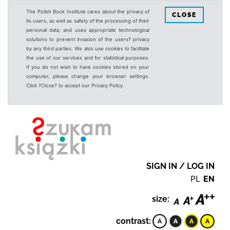
The Polish Book Institute cares about the privacy of
CLOSE
its users, as well as safety of the processing of their
personal data, and uses appropriate technological
solutions to prevent invasion of the users? privacy
by any third parties. We also use cookies to facilitate
the use of our services and for statistical purposes.
If you do not wish to have cookies stored on your
computer, please change your browser settings.
Click ?Close? to accept our Privacy Policy.
SIGN IN / LOG IN
PL
EN
size:
contrast: