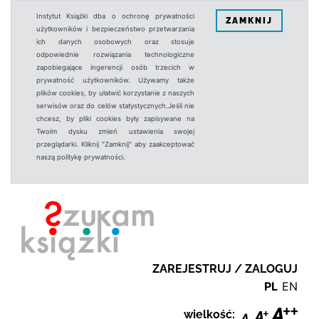
Instytut Książki dba o ochronę prywatności
ZAMKNIJ
użytkowników i bezpieczeństwo przetwarzania
ich danych osobowych oraz stosuje
odpowiednie rozwiązania technologiczne
zapobiegające ingerencji osób trzecich w
prywatność użytkowników. Używamy także
plików cookies, by ułatwić korzystanie z naszych
serwisów oraz do celów statystycznych.Jeśli nie
chcesz, by pliki cookies były zapisywane na
Twoim dysku zmień ustawienia swojej
przeglądarki. Kliknij "Zamknij" aby zaakceptować
naszą politykę prywatności.
ZAREJESTRUJ / ZALOGUJ
PL
EN
wielkość: