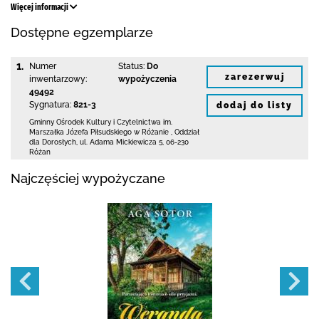
Więcej informacji
Dostępne egzemplarze
1.
Numer
Status:
Do
zarezerwuj
inwentarzowy:
wypożyczenia
49492
Sygnatura:
821-3
dodaj do listy
Gminny Ośrodek Kultury i Czytelnictwa
im.
Marszałka Józefa Piłsudskiego w Różanie
,
Oddział
dla Dorosłych,
ul. Adama Mickiewicza 5
,
06-230
Różan
Najczęściej wypożyczane