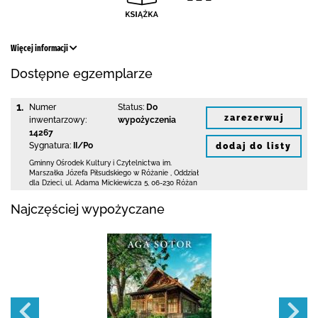
Więcej informacji
Dostępne egzemplarze
1.
Numer
Status:
Do
zarezerwuj
inwentarzowy:
wypożyczenia
14267
Sygnatura:
II/Po
dodaj do listy
Gminny Ośrodek Kultury i Czytelnictwa
im.
Marszałka Józefa Piłsudskiego w Różanie
,
Oddział
dla Dzieci,
ul. Adama Mickiewicza 5
,
06-230 Różan
Najczęściej wypożyczane