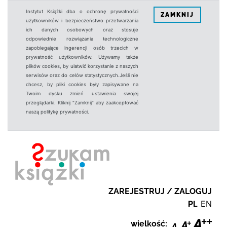
Instytut Książki dba o ochronę prywatności
ZAMKNIJ
użytkowników i bezpieczeństwo przetwarzania
ich danych osobowych oraz stosuje
odpowiednie rozwiązania technologiczne
zapobiegające ingerencji osób trzecich w
prywatność użytkowników. Używamy także
plików cookies, by ułatwić korzystanie z naszych
serwisów oraz do celów statystycznych.Jeśli nie
chcesz, by pliki cookies były zapisywane na
Twoim dysku zmień ustawienia swojej
przeglądarki. Kliknij "Zamknij" aby zaakceptować
naszą politykę prywatności.
ZAREJESTRUJ / ZALOGUJ
PL
EN
wielkość: