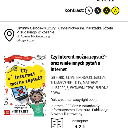
kontrast:
Gminny Ośrodek Kultury i Czytelnictwa im. Marszałka Józefa
Piłsudskiego w Różanie
ul. Adama Mickiewicza 5
06-230 Różan
Czy Interent można zepsuć? :
oraz wiele innych pytań o
Internet
GIFFORD, CLIVE, BRODACKI, MICHAŁ
TŁUMACZENIE, LILLY, MATTHEW
ILUSTRACJE, WYDAWNICTWO ZIELONA
SOWA
Rok wydania: copyright 2025.
Internet, IEEE 802.11 (standardy
informatyczne), Broszura, Publikacje,
Słownik ilustrowany
dostępne:
1 z 1