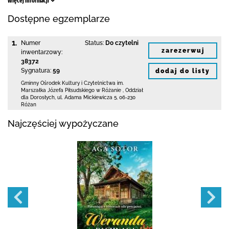
Więcej informacji
Dostępne egzemplarze
1.
Numer
Status:
Do czytelni
zarezerwuj
inwentarzowy:
38372
Sygnatura:
59
dodaj do listy
Gminny Ośrodek Kultury i Czytelnictwa
im.
Marszałka Józefa Piłsudskiego w Różanie
,
Oddział
dla Dorosłych,
ul. Adama Mickiewicza 5
,
06-230
Różan
Najczęściej wypożyczane