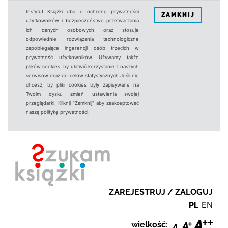
Instytut Książki dba o ochronę prywatności
ZAMKNIJ
użytkowników i bezpieczeństwo przetwarzania
ich danych osobowych oraz stosuje
odpowiednie rozwiązania technologiczne
zapobiegające ingerencji osób trzecich w
prywatność użytkowników. Używamy także
plików cookies, by ułatwić korzystanie z naszych
serwisów oraz do celów statystycznych.Jeśli nie
chcesz, by pliki cookies były zapisywane na
Twoim dysku zmień ustawienia swojej
przeglądarki. Kliknij "Zamknij" aby zaakceptować
naszą politykę prywatności.
ZAREJESTRUJ / ZALOGUJ
PL
EN
wielkość: