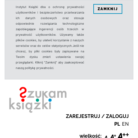
Instytut Książki dba o ochronę prywatności
ZAMKNIJ
użytkowników i bezpieczeństwo przetwarzania
ich danych osobowych oraz stosuje
odpowiednie rozwiązania technologiczne
zapobiegające ingerencji osób trzecich w
prywatność użytkowników. Używamy także
plików cookies, by ułatwić korzystanie z naszych
serwisów oraz do celów statystycznych.Jeśli nie
chcesz, by pliki cookies były zapisywane na
Twoim dysku zmień ustawienia swojej
przeglądarki. Kliknij "Zamknij" aby zaakceptować
naszą politykę prywatności.
ZAREJESTRUJ / ZALOGUJ
PL
EN
wielkość: