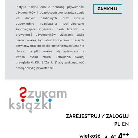
Instytut Książki dba o ochronę prywatności
ZAMKNIJ
użytkowników i bezpieczeństwo przetwarzania
ich danych osobowych oraz stosuje
odpowiednie rozwiązania technologiczne
zapobiegające ingerencji osób trzecich w
prywatność użytkowników. Używamy także
plików cookies, by ułatwić korzystanie z naszych
serwisów oraz do celów statystycznych.Jeśli nie
chcesz, by pliki cookies były zapisywane na
Twoim dysku zmień ustawienia swojej
przeglądarki. Kliknij "Zamknij" aby zaakceptować
naszą politykę prywatności.
ZAREJESTRUJ / ZALOGUJ
PL
EN
wielkość: