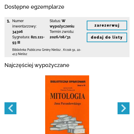
Dostępne egzemplarze
1.
Numer
Status:
W
zarezerwuj
inwentarzowy:
wypożyczeniu
34306
Termin zwrotu:
Sygnatura:
821.111-
2026/08/31
dodaj do listy
93 III
Biblioteka Publiczna Gminy Nielisz
,
Krzak 91
,
22-
413 Nielisz
Najczęściej wypożyczane