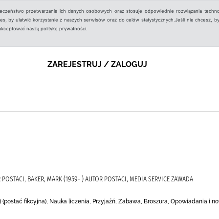
ieczeństwo przetwarzania ich danych osobowych oraz stosuje odpowiednie rozwiązania techno
, by ułatwić korzystanie z naszych serwisów oraz do celów statystycznych.Jeśli nie chcesz, by
aakceptować naszą politykę prywatności.
ZAREJESTRUJ / ZALOGUJ
OR POSTACI, BAKER, MARK (1959- ) AUTOR POSTACI, MEDIA SERVICE ZAWADA
) (postać fikcyjna), Nauka liczenia, Przyjaźń, Zabawa, Broszura, Opowiadania i n