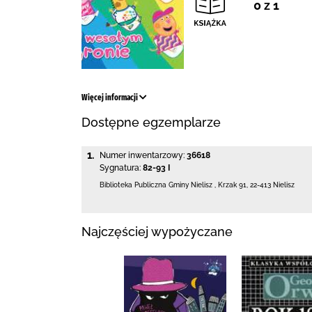
0 z 1
Więcej informacji
Dostępne egzemplarze
1.
Numer inwentarzowy:
36618
Sygnatura:
82-93 I
Biblioteka Publiczna Gminy Nielisz
,
Krzak 91
,
22-413 Nielisz
Najczęściej wypożyczane