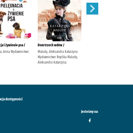
ja i żywienie psa /
Dom trzech wdów /
Balladyna :
ka, Anna Wydawnictwo
Maludy, Aleksandra Katarzyna
Słowacki, Juliusz (1809-1849).
Wydawnictwo Replika Maludy,
Popławska, Anna
Aleksandra Katarzyna.
acja dostępności
Jesteśmy na: