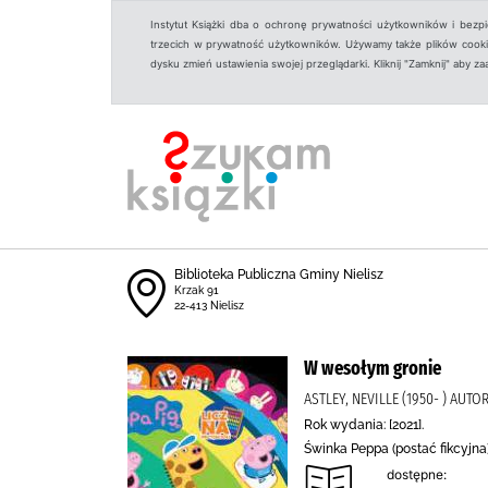
Instytut Książki dba o ochronę prywatności użytkowników i bezp
trzecich w prywatność użytkowników. Używamy także plików cookies
dysku zmień ustawienia swojej przeglądarki. Kliknij "Zamknij" aby z
Biblioteka Publiczna Gminy Nielisz
Krzak 91
22-413 Nielisz
W wesołym gronie
ASTLEY, NEVILLE (1950- ) AUT
Rok wydania: [2021].
Świnka Peppa (postać fikcyjna
dostępne: