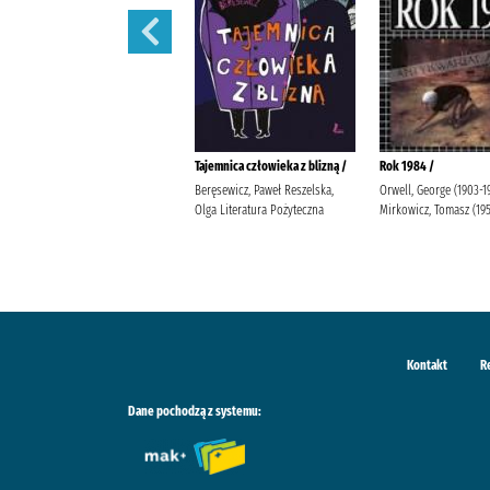
Lalka /
Tajemnica człowieka z blizną /
Rok 1984 /
Prus, Bolesław Popławska, Anna
Beręsewicz, Paweł Reszelska,
Orwell, George (1903-1
Wydawnictwo Greg Duda-Kaptur,
Olga Literatura Pożyteczna
Mirkowicz, Tomasz (19
Katarzyna Ludwikowska, Jolanta
Kontakt
R
Dane pochodzą z systemu: