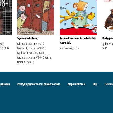
Tajemnica hotelu /
Tupcio Chrupcio: Przedszkolak
Pielęgnac
na medal.
950)
Widmark, Martin (1961- )
Iglikows
53-2003)
Gawryluk, Barbara (1957- )
Piotrowska, Eliza
SBM
Wydawnictwo Zakamarki
Widmark, Martin (1961- ). Willis,
Helena (1964- )
egulamin
Polityka prywatności i plików cookie
Mapa bibliotek
FAQ
Deklar