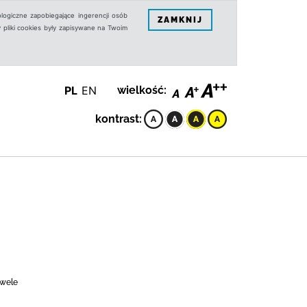
logiczne zapobiegające ingerencji osób
ZAMKNIJ
 pliki cookies były zapisywane na Twoim
PL
EN
wielkość:
kontrast:
owele