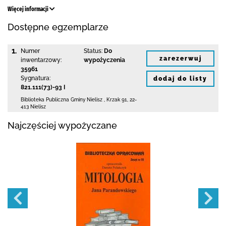
Więcej informacji
Dostępne egzemplarze
1.
Numer
Status:
Do
zarezerwuj
inwentarzowy:
wypożyczenia
35961
Sygnatura:
dodaj do listy
821.111(73)-93 I
Biblioteka Publiczna Gminy Nielisz
,
Krzak 91
,
22-
413 Nielisz
Najczęściej wypożyczane