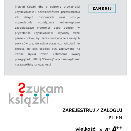
Instytut Książki dba o ochronę prywatności
ZAMKNIJ
użytkowników i bezpieczeństwo przetwarzania
ich danych osobowych oraz stosuje
odpowiednie rozwiązania technologiczne
zapobiegające ingerencji osób trzecich w
prywatność użytkowników. Używamy także
plików cookies, by ułatwić korzystanie z naszych
serwisów oraz do celów statystycznych.Jeśli nie
chcesz, by pliki cookies były zapisywane na
Twoim dysku zmień ustawienia swojej
przeglądarki. Kliknij "Zamknij" aby zaakceptować
naszą politykę prywatności.
ZAREJESTRUJ / ZALOGUJ
PL
EN
wielkość: