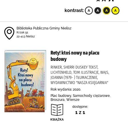
kontrast:
Biblioteka Publiczna Gminy Nielisz
Krzak 91
22-413 Nielisz
Rety! ktoś nowy na placu
budowy
RINKER, SHERRI DUSKEY TEKST,
LICHTENHELD, TOM ILUSTRACJE, WAJS,
JOANNA (1979- ) TŁUMACZENIE,
WYDAWNICTWO "NASZA KSIĘGARNIA"
Rok wydania: 2020.
Plac budowy, Samochody ciężarowe,
Broszura, Wiersze
dostępne:
1 z 1