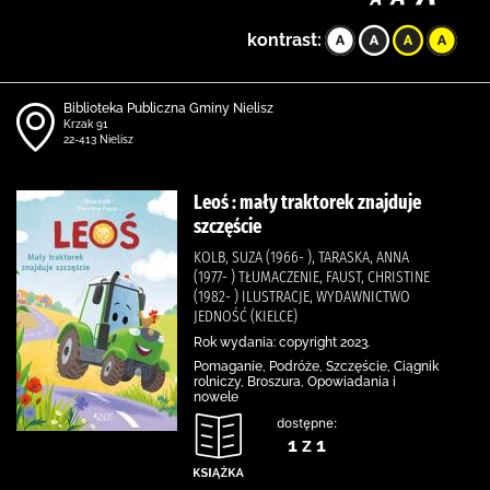
kontrast:
Biblioteka Publiczna Gminy Nielisz
Krzak 91
22-413 Nielisz
Leoś : mały traktorek znajduje
szczęście
KOLB, SUZA (1966- ), TARASKA, ANNA
(1977- ) TŁUMACZENIE, FAUST, CHRISTINE
(1982- ) ILUSTRACJE, WYDAWNICTWO
JEDNOŚĆ (KIELCE)
Rok wydania: copyright 2023.
Pomaganie, Podróże, Szczęście, Ciągnik
rolniczy, Broszura, Opowiadania i
nowele
dostępne:
1 z 1