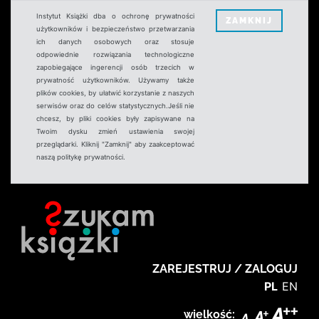
Instytut Książki dba o ochronę prywatności
ZAMKNIJ
użytkowników i bezpieczeństwo przetwarzania
ich danych osobowych oraz stosuje
odpowiednie rozwiązania technologiczne
zapobiegające ingerencji osób trzecich w
prywatność użytkowników. Używamy także
plików cookies, by ułatwić korzystanie z naszych
serwisów oraz do celów statystycznych.Jeśli nie
chcesz, by pliki cookies były zapisywane na
Twoim dysku zmień ustawienia swojej
przeglądarki. Kliknij "Zamknij" aby zaakceptować
naszą politykę prywatności.
ZAREJESTRUJ / ZALOGUJ
PL
EN
wielkość: