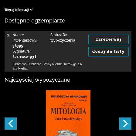
Więcej informacji
Dostępne egzemplarze
1.
Numer
Status:
Do
zarezerwuj
inwentarzowy:
wypożyczenia
36395
Sygnatura:
dodaj do listy
821.112.2-93 I
Biblioteka Publiczna Gminy Nielisz
,
Krzak 91
,
22-
413 Nielisz
Najczęściej wypożyczane