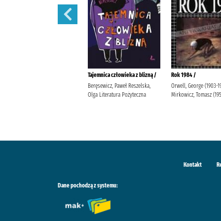
Lalka /
Tajemnica człowieka z blizną /
Rok 1984 /
Prus, Bolesław Popławska, Anna
Beręsewicz, Paweł Reszelska,
Orwell, George (1903-1
Wydawnictwo Greg Duda-Kaptur,
Olga Literatura Pożyteczna
Mirkowicz, Tomasz (19
Katarzyna Ludwikowska, Jolanta
Kontakt
R
Dane pochodzą z systemu: