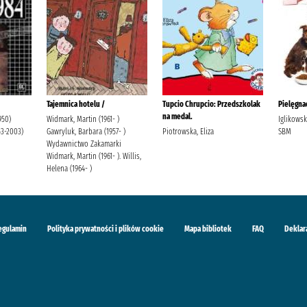
Tajemnica hotelu /
Tupcio Chrupcio: Przedszkolak
Pielęgnac
na medal.
950)
Widmark, Martin (1961- )
Iglikows
53-2003)
Gawryluk, Barbara (1957- )
Piotrowska, Eliza
SBM
Wydawnictwo Zakamarki
Widmark, Martin (1961- ). Willis,
Helena (1964- )
egulamin
Polityka prywatności i plików cookie
Mapa bibliotek
FAQ
Deklar