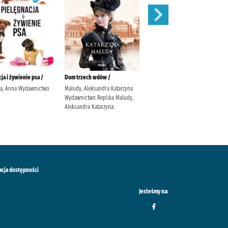
ja i żywienie psa /
Dom trzech wdów /
Balladyna :
ka, Anna Wydawnictwo
Maludy, Aleksandra Katarzyna
Słowacki, Juliusz (1809-1849).
Wydawnictwo Replika Maludy,
Popławska, Anna
Aleksandra Katarzyna.
acja dostępności
Jesteśmy na: