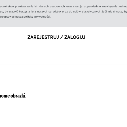
ieczeństwo przetwarzania ich danych osobowych oraz stosuje odpowiednie rozwiązania techno
, by ułatwić korzystanie z naszych serwisów oraz do celów statystycznych.Jeśli nie chcesz, by
aakceptować naszą politykę prywatności.
ZAREJESTRUJ / ZALOGUJ
home obrazki.