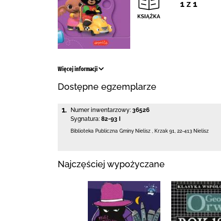
1 z 1
Więcej informacji
Dostępne egzemplarze
1.
Numer inwentarzowy:
36526
Sygnatura:
82-93 I
Biblioteka Publiczna Gminy Nielisz
,
Krzak 91
,
22-413 Nielisz
Najczęściej wypożyczane