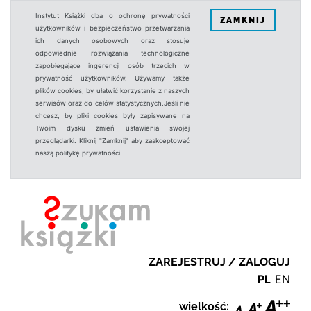
Instytut Książki dba o ochronę prywatności
ZAMKNIJ
użytkowników i bezpieczeństwo przetwarzania
ich danych osobowych oraz stosuje
odpowiednie rozwiązania technologiczne
zapobiegające ingerencji osób trzecich w
prywatność użytkowników. Używamy także
plików cookies, by ułatwić korzystanie z naszych
serwisów oraz do celów statystycznych.Jeśli nie
chcesz, by pliki cookies były zapisywane na
Twoim dysku zmień ustawienia swojej
przeglądarki. Kliknij "Zamknij" aby zaakceptować
naszą politykę prywatności.
ZAREJESTRUJ / ZALOGUJ
PL
EN
wielkość: