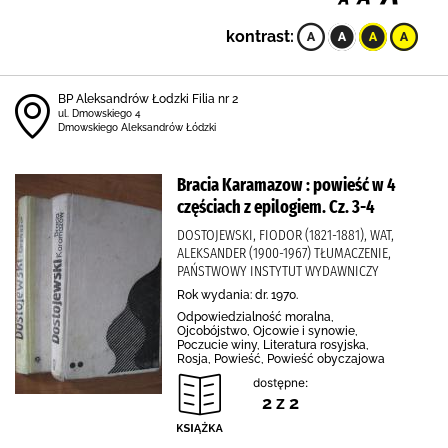
kontrast:
BP Aleksandrów Łodzki Filia nr 2
ul. Dmowskiego 4
Dmowskiego Aleksandrów Łódzki
Bracia Karamazow : powieść w 4
częściach z epilogiem. Cz. 3-4
DOSTOJEWSKI, FIODOR (1821-1881), WAT,
ALEKSANDER (1900-1967) TŁUMACZENIE,
PAŃSTWOWY INSTYTUT WYDAWNICZY
Rok wydania: dr. 1970.
Odpowiedzialność moralna,
Ojcobójstwo, Ojcowie i synowie,
Poczucie winy, Literatura rosyjska,
Rosja, Powieść, Powieść obyczajowa
dostępne:
2 z 2