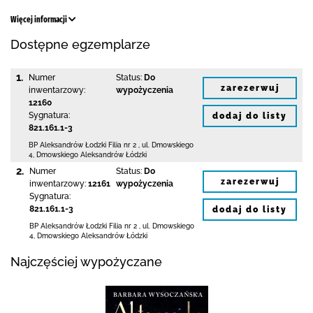
Więcej informacji
Dostępne egzemplarze
1.
Numer
Status:
Do
zarezerwuj
inwentarzowy:
wypożyczenia
12160
Sygnatura:
dodaj do listy
821.161.1-3
BP Aleksandrów Łodzki Filia nr 2
,
ul. Dmowskiego
4
,
Dmowskiego Aleksandrów Łódzki
2.
Numer
Status:
Do
zarezerwuj
inwentarzowy:
12161
wypożyczenia
Sygnatura:
821.161.1-3
dodaj do listy
BP Aleksandrów Łodzki Filia nr 2
,
ul. Dmowskiego
4
,
Dmowskiego Aleksandrów Łódzki
Najczęściej wypożyczane