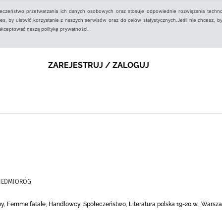
ieczeństwo przetwarzania ich danych osobowych oraz stosuje odpowiednie rozwiązania techno
, by ułatwić korzystanie z naszych serwisów oraz do celów statystycznych.Jeśli nie chcesz, by
aakceptować naszą politykę prywatności.
ZAREJESTRUJ / ZALOGUJ
 SIEDMIORÓG
, Femme fatale, Handlowcy, Społeczeństwo, Literatura polska 19-20 w., Warsza