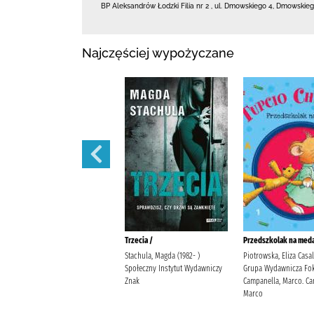
BP Aleksandrów Łodzki Filia nr 2
,
ul. Dmowskiego 4
,
Dmowskieg
Najczęściej wypożyczane
Polowanie na motyle /
Trzecia /
Przedszkolak na meda
Mirek, Krystyna Burda
Stachula, Magda (1982- )
Piotrowska, Eliza Casa
Publishing Polska
Społeczny Instytut Wydawniczy
Grupa Wydawnicza Fok
Znak
Campanella, Marco. Ca
Marco