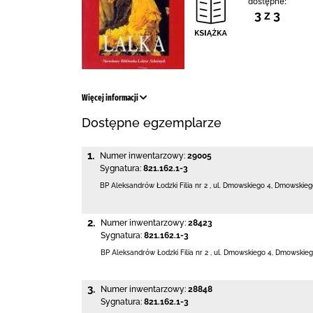
dostępne:
3 z 3
Więcej informacji
Dostępne egzemplarze
1.
Numer inwentarzowy:
29005
Sygnatura:
821.162.1-3
BP Aleksandrów Łodzki Filia nr 2
,
ul. Dmowskiego 4
,
Dmowskiego
2.
Numer inwentarzowy:
28423
Sygnatura:
821.162.1-3
BP Aleksandrów Łodzki Filia nr 2
,
ul. Dmowskiego 4
,
Dmowskieg
3.
Numer inwentarzowy:
28848
Sygnatura:
821.162.1-3