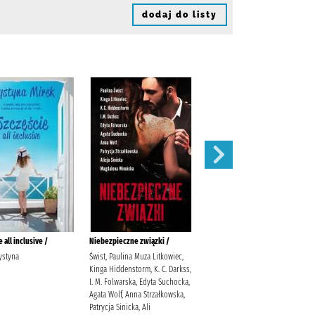
dodaj do listy
 all inclusive /
Niebezpieczne związki /
Pozwól odejść /
ystyna
Świst, Paulina Muza Litkowiec,
Hannah, Kristin (1960- )
Kinga Hiddenstorm, K. C. Darkss,
Kuczyńska-Szymala, Daria
I. M. Folwarska, Edyta Suchocka,
Agata Wolf, Anna Strzałkowska,
Patrycja Sinicka, Ali