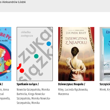
o Aleksandrów Łódzki
l /
Spotkanie na łące /
Dziewczyna z Neapolu /
Szczęście
lis, Anna
Nowicka-Szczepańska, Monika
Riley, Lucinda Rączkowska,
Mirek, Kr
sal
Bartnicka, Kinga Nowicka-
Marzenna
mpanella,
Szczepańska, Monika Nowicka-
Szczepańska, Monika