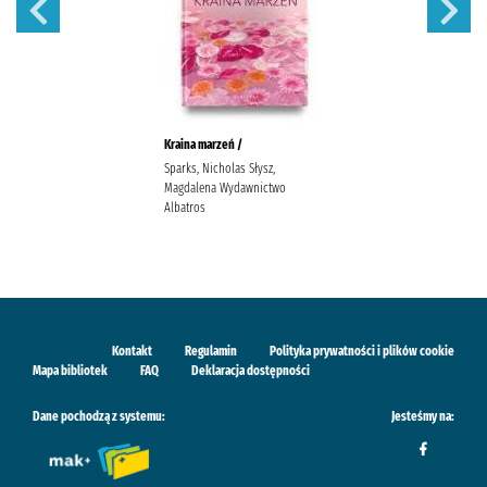
Kraina marzeń /
Sparks, Nicholas Słysz,
Magdalena Wydawnictwo
Albatros
Kontakt
Regulamin
Polityka prywatności i plików cookie
Mapa bibliotek
FAQ
Deklaracja dostępności
Dane pochodzą z systemu:
Jesteśmy na: