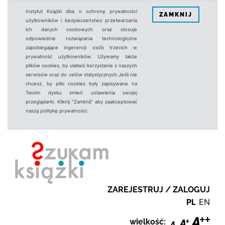
Instytut Książki dba o ochronę prywatności
ZAMKNIJ
użytkowników i bezpieczeństwo przetwarzania
ich danych osobowych oraz stosuje
odpowiednie rozwiązania technologiczne
zapobiegające ingerencji osób trzecich w
prywatność użytkowników. Używamy także
plików cookies, by ułatwić korzystanie z naszych
serwisów oraz do celów statystycznych.Jeśli nie
chcesz, by pliki cookies były zapisywane na
Twoim dysku zmień ustawienia swojej
przeglądarki. Kliknij "Zamknij" aby zaakceptować
naszą politykę prywatności.
ZAREJESTRUJ / ZALOGUJ
PL
EN
wielkość: