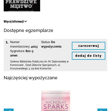
Więcej informacji
Dostępne egzemplarze
1.
Numer
Status:
Do
zarezerwuj
inwentarzowy:
4013
wypożyczenia
Sygnatura:
821-3
amer.
dodaj do listy
Gminna Biblioteka Publiczna im. M. Dąbrowskiej
w
Komorowie
,
Dział Zbiorów Specjalnych,
ul.
Kraszewskiego 3
,
05-806 Komorów
Najczęściej wypożyczane