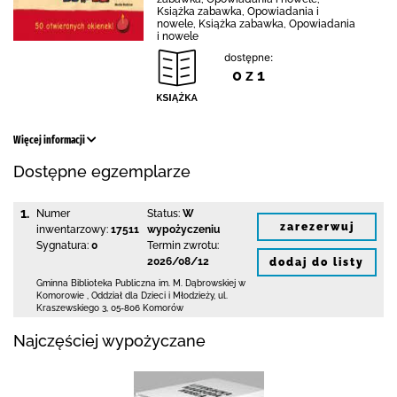
Książka zabawka, Opowiadania i
nowele, Książka zabawka, Opowiadania
i nowele
dostępne:
0 z 1
Więcej informacji
Dostępne egzemplarze
1.
Numer
Status:
W
zarezerwuj
inwentarzowy:
17511
wypożyczeniu
Sygnatura:
0
Termin zwrotu:
2026/08/12
dodaj do listy
Gminna Biblioteka Publiczna im. M. Dąbrowskiej
w
Komorowie
,
Oddział dla Dzieci i Młodzieży,
ul.
Kraszewskiego 3
,
05-806 Komorów
Najczęściej wypożyczane