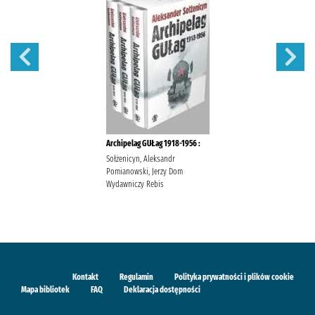
Archipelag GUŁag 1918-1956 :
Sołżenicyn, Aleksandr
Pomianowski, Jerzy Dom
Wydawniczy Rebis
Kontakt
Regulamin
Polityka prywatności i plików cookie
Mapa bibliotek
FAQ
Deklaracja dostępności