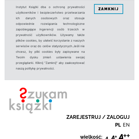
Instytut Książki dba o ochronę prywatności
ZAMKNIJ
użytkowników i bezpieczeństwo przetwarzania
ich danych osobowych oraz stosuje
odpowiednie rozwiązania technologiczne
zapobiegające ingerencji osób trzecich w
prywatność użytkowników. Używamy także
plików cookies, by ułatwić korzystanie z naszych
serwisów oraz do celów statystycznych.Jeśli nie
chcesz, by pliki cookies były zapisywane na
Twoim dysku zmień ustawienia swojej
przeglądarki. Kliknij "Zamknij" aby zaakceptować
naszą politykę prywatności.
ZAREJESTRUJ / ZALOGUJ
PL
EN
wielkość: