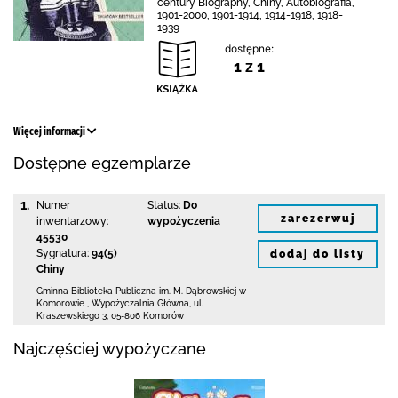
century Biography, Chiny, Autobiografia,
1901-2000, 1901-1914, 1914-1918, 1918-
1939
dostępne:
1 z 1
Więcej informacji
Dostępne egzemplarze
1.
Numer
Status:
Do
zarezerwuj
inwentarzowy:
wypożyczenia
45530
Sygnatura:
94(5)
dodaj do listy
Chiny
Gminna Biblioteka Publiczna im. M. Dąbrowskiej
w
Komorowie
,
Wypożyczalnia Główna,
ul.
Kraszewskiego 3
,
05-806 Komorów
Najczęściej wypożyczane