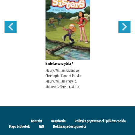
Nadmiar szczęścia /
Maury, William Cazenove,
Christophe Egmont Polska
Maury, William (1969- ).
Mosiewicz-Szrejter, Maria
Kontakt
Regulamin
Polityka prywatności i plików cookie
Mapa bibliotek
FAQ
Deklaracja dostępności