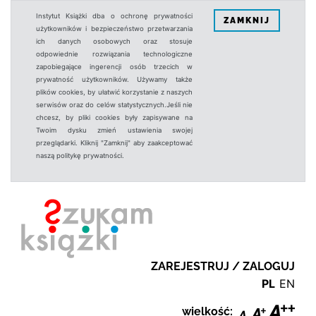
Instytut Książki dba o ochronę prywatności
ZAMKNIJ
użytkowników i bezpieczeństwo przetwarzania
ich danych osobowych oraz stosuje
odpowiednie rozwiązania technologiczne
zapobiegające ingerencji osób trzecich w
prywatność użytkowników. Używamy także
plików cookies, by ułatwić korzystanie z naszych
serwisów oraz do celów statystycznych.Jeśli nie
chcesz, by pliki cookies były zapisywane na
Twoim dysku zmień ustawienia swojej
przeglądarki. Kliknij "Zamknij" aby zaakceptować
naszą politykę prywatności.
ZAREJESTRUJ / ZALOGUJ
PL
EN
wielkość: