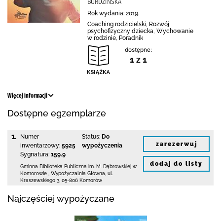
BURDZIŃSKA
Rok wydania: 2019.
Coaching rodzicielski, Rozwój
psychofizyczny dziecka, Wychowanie
w rodzinie, Poradnik
dostępne:
1 z 1
Więcej informacji
Dostępne egzemplarze
1.
Numer
Status:
Do
zarezerwuj
inwentarzowy:
5925
wypożyczenia
Sygnatura:
159.9
dodaj do listy
Gminna Biblioteka Publiczna im. M. Dąbrowskiej
w
Komorowie
,
Wypożyczalnia Główna,
ul.
Kraszewskiego 3
,
05-806 Komorów
Najczęściej wypożyczane