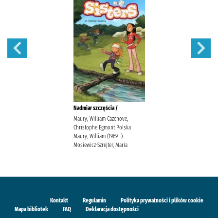
Nadmiar szczęścia /
Maury, William Cazenove,
Christophe Egmont Polska
Maury, William (1969- ).
Mosiewicz-Szrejter, Maria
Kontakt
Regulamin
Polityka prywatności i plików cookie
Mapa bibliotek
FAQ
Deklaracja dostępności