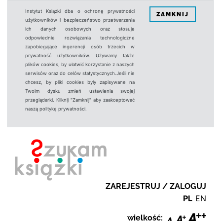
Instytut Książki dba o ochronę prywatności
ZAMKNIJ
użytkowników i bezpieczeństwo przetwarzania
ich danych osobowych oraz stosuje
odpowiednie rozwiązania technologiczne
zapobiegające ingerencji osób trzecich w
prywatność użytkowników. Używamy także
plików cookies, by ułatwić korzystanie z naszych
serwisów oraz do celów statystycznych.Jeśli nie
chcesz, by pliki cookies były zapisywane na
Twoim dysku zmień ustawienia swojej
przeglądarki. Kliknij "Zamknij" aby zaakceptować
naszą politykę prywatności.
ZAREJESTRUJ / ZALOGUJ
PL
EN
wielkość: