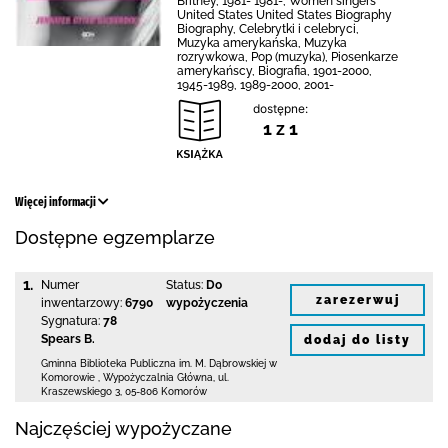
Britney, 1981- 1981-, Women singers
United States United States Biography
Biography, Celebrytki i celebryci,
Muzyka amerykańska, Muzyka
rozrywkowa, Pop (muzyka), Piosenkarze
amerykańscy, Biografia, 1901-2000,
1945-1989, 1989-2000, 2001-
dostępne:
1 z 1
Więcej informacji
Dostępne egzemplarze
1.
Numer
Status:
Do
zarezerwuj
inwentarzowy:
6790
wypożyczenia
Sygnatura:
78
Spears B.
dodaj do listy
Gminna Biblioteka Publiczna im. M. Dąbrowskiej
w
Komorowie
,
Wypożyczalnia Główna,
ul.
Kraszewskiego 3
,
05-806 Komorów
Najczęściej wypożyczane