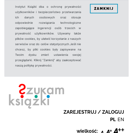
Instytut Książki dba o ochronę prywatności
ZAMKNIJ
użytkowników i bezpieczeństwo przetwarzania
ich danych osobowych oraz stosuje
odpowiednie rozwiązania technologiczne
zapobiegające ingerencji osób trzecich w
prywatność użytkowników. Używamy także
plików cookies, by ułatwić korzystanie z naszych
serwisów oraz do celów statystycznych.Jeśli nie
chcesz, by pliki cookies były zapisywane na
Twoim dysku zmień ustawienia swojej
przeglądarki. Kliknij "Zamknij" aby zaakceptować
naszą politykę prywatności.
ZAREJESTRUJ / ZALOGUJ
PL
EN
wielkość: