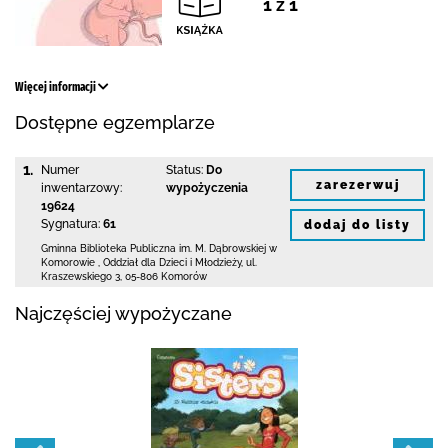
1 z 1
Więcej informacji
Dostępne egzemplarze
1.
Numer
Status:
Do
zarezerwuj
inwentarzowy:
wypożyczenia
19624
Sygnatura:
61
dodaj do listy
Gminna Biblioteka Publiczna im. M. Dąbrowskiej
w
Komorowie
,
Oddział dla Dzieci i Młodzieży,
ul.
Kraszewskiego 3
,
05-806 Komorów
Najczęściej wypożyczane