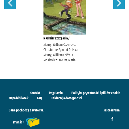
Nadmiar szczęścia /
Maury, William Cazenove,
Christophe Egmont Polska
Maury, William (1969- ).
Mosiewicz-Szrejter, Maria
Kontakt
Regulamin
Polityka prywatności i plików cookie
Mapa bibliotek
FAQ
Deklaracja dostępności
Dane pochodzą z systemu:
Jesteśmy na: