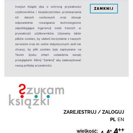
Instytut Książki dba o ochronę prywatności
ZAMKNIJ
użytkowników i bezpieczeństwo przetwarzania
ich danych osobowych oraz stosuje
odpowiednie rozwiązania technologiczne
zapobiegające ingerencji osób trzecich w
prywatność użytkowników. Używamy także
plików cookies, by ułatwić korzystanie z naszych
serwisów oraz do celów statystycznych.Jeśli nie
chcesz, by pliki cookies były zapisywane na
Twoim dysku zmień ustawienia swojej
przeglądarki. Kliknij "Zamknij" aby zaakceptować
naszą politykę prywatności.
ZAREJESTRUJ / ZALOGUJ
PL
EN
wielkość: