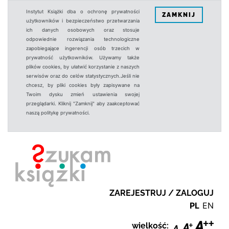
Instytut Książki dba o ochronę prywatności
ZAMKNIJ
użytkowników i bezpieczeństwo przetwarzania
ich danych osobowych oraz stosuje
odpowiednie rozwiązania technologiczne
zapobiegające ingerencji osób trzecich w
prywatność użytkowników. Używamy także
plików cookies, by ułatwić korzystanie z naszych
serwisów oraz do celów statystycznych.Jeśli nie
chcesz, by pliki cookies były zapisywane na
Twoim dysku zmień ustawienia swojej
przeglądarki. Kliknij "Zamknij" aby zaakceptować
naszą politykę prywatności.
ZAREJESTRUJ / ZALOGUJ
PL
EN
wielkość: