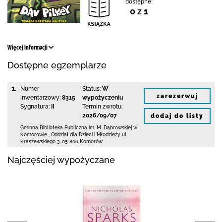
dostępne:
0 z 1
Więcej informacji
Dostępne egzemplarze
1.
Numer
Status:
W
zarezerwuj
inwentarzowy:
8315
wypożyczeniu
Sygnatura:
II
Termin zwrotu:
2026/09/07
dodaj do listy
Gminna Biblioteka Publiczna im. M. Dąbrowskiej
w
Komorowie
,
Oddział dla Dzieci i Młodzieży,
ul.
Kraszewskiego 3
,
05-806 Komorów
Najczęściej wypożyczane