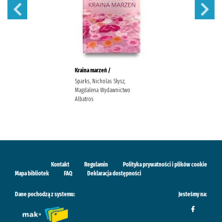
Kraina marzeń /
Sparks, Nicholas Słysz,
Magdalena Wydawnictwo
Albatros
Kontakt
Regulamin
Polityka prywatności i plików cookie
Mapa bibliotek
FAQ
Deklaracja dostępności
Dane pochodzą z systemu:
Jesteśmy na: