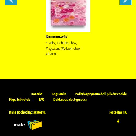
Kraina marzeń /
Sparks, Nicholas Słysz,
Magdalena Wydawnictwo
Albatros
Kontakt
Regulamin
Polityka prywatności i plików cookie
Mapa bibliotek
FAQ
Deklaracja dostępności
Dane pochodzą z systemu:
Jesteśmy na: