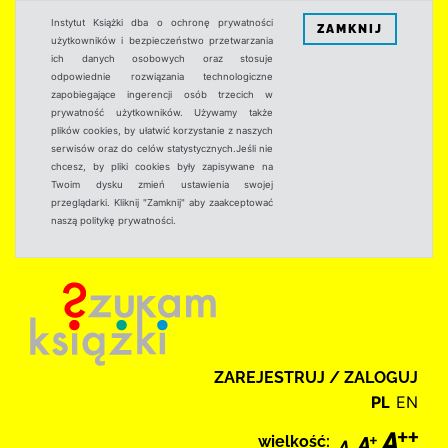
Instytut Książki dba o ochronę prywatności
ZAMKNIJ
użytkowników i bezpieczeństwo przetwarzania
ich danych osobowych oraz stosuje
odpowiednie rozwiązania technologiczne
zapobiegające ingerencji osób trzecich w
prywatność użytkowników. Używamy także
plików cookies, by ułatwić korzystanie z naszych
serwisów oraz do celów statystycznych.Jeśli nie
chcesz, by pliki cookies były zapisywane na
Twoim dysku zmień ustawienia swojej
przeglądarki. Kliknij "Zamknij" aby zaakceptować
naszą politykę prywatności.
ZAREJESTRUJ / ZALOGUJ
PL
EN
wielkość: