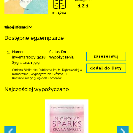
1 z 1
Więcej informacji
Dostępne egzemplarze
1.
Numer
Status:
Do
zarezerwuj
inwentarzowy:
3928
wypożyczenia
Sygnatura:
159.9
dodaj do listy
Gminna Biblioteka Publiczna im. M. Dąbrowskiej
w
Komorowie
,
Wypożyczalnia Główna,
ul.
Kraszewskiego 3
,
05-806 Komorów
Najczęściej wypożyczane