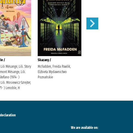
ie /
Skazany /
Magnetic battle chess /
Lili Mésange, Lili. Story
McFadden, Freida Pawlik,
mont Mésange, Lili.
Elżbieta Wydawnictwo
Stefano (1974- )
Poznańskie
Lili. Mosiewicz-Szrejter,
71- ) Lenoble, H
 declaration
We are available on: