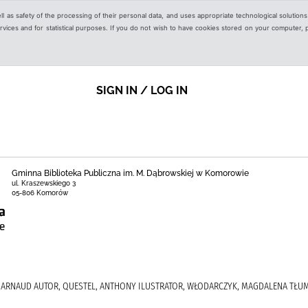
ell as safety of the processing of their personal data, and uses appropriate technological solution
 services and for statistical purposes. If you do not wish to have cookies stored on your computer,
SIGN IN / LOG IN
Gminna Biblioteka Publiczna im. M. Dąbrowskiej w Komorowie
ul. Kraszewskiego 3
05-806 Komorów
R, ARNAUD AUTOR, QUESTEL, ANTHONY ILUSTRATOR, WŁODARCZYK, MAGDALENA TŁ