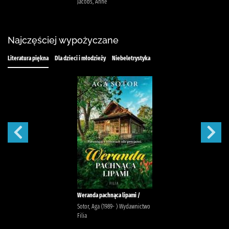
Jacobs, Anne
Najczęściej wypożyczane
Literatura piękna
Dla dzieci i młodzieży
Niebeletrystyka
Weranda pachnąca lipami /
Sotor, Aga (1989- ) Wydawnictwo
Filia