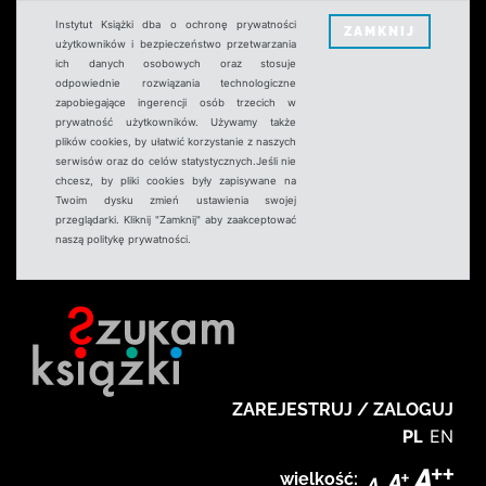
Instytut Książki dba o ochronę prywatności
ZAMKNIJ
użytkowników i bezpieczeństwo przetwarzania
ich danych osobowych oraz stosuje
odpowiednie rozwiązania technologiczne
zapobiegające ingerencji osób trzecich w
prywatność użytkowników. Używamy także
plików cookies, by ułatwić korzystanie z naszych
serwisów oraz do celów statystycznych.Jeśli nie
chcesz, by pliki cookies były zapisywane na
Twoim dysku zmień ustawienia swojej
przeglądarki. Kliknij "Zamknij" aby zaakceptować
naszą politykę prywatności.
ZAREJESTRUJ / ZALOGUJ
PL
EN
wielkość: