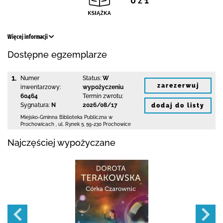
0 z 1
Więcej informacji
Dostępne egzemplarze
1.
Numer
Status:
W
zarezerwuj
inwentarzowy:
wypożyczeniu
60464
Termin zwrotu:
Sygnatura:
N
2026/08/17
dodaj do listy
Miejsko-Gminna Biblioteka Publiczna w
Prochowicach
,
ul. Rynek 5
,
59-230 Prochowice
Najczęściej wypożyczane