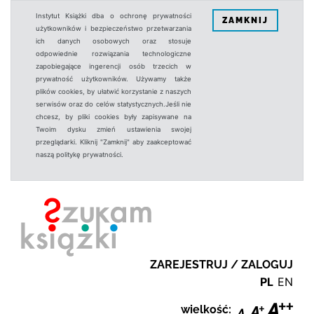
Instytut Książki dba o ochronę prywatności
ZAMKNIJ
użytkowników i bezpieczeństwo przetwarzania
ich danych osobowych oraz stosuje
odpowiednie rozwiązania technologiczne
zapobiegające ingerencji osób trzecich w
prywatność użytkowników. Używamy także
plików cookies, by ułatwić korzystanie z naszych
serwisów oraz do celów statystycznych.Jeśli nie
chcesz, by pliki cookies były zapisywane na
Twoim dysku zmień ustawienia swojej
przeglądarki. Kliknij "Zamknij" aby zaakceptować
naszą politykę prywatności.
ZAREJESTRUJ / ZALOGUJ
PL
EN
wielkość: