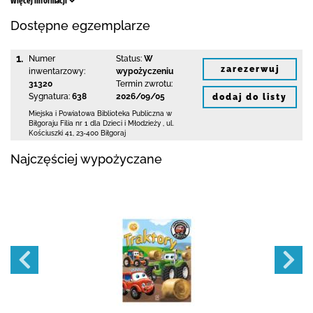
Więcej informacji
Dostępne egzemplarze
1.
Numer
Status:
W
zarezerwuj
inwentarzowy:
wypożyczeniu
31320
Termin zwrotu:
Sygnatura:
638
2026/09/05
dodaj do listy
Miejska i Powiatowa Biblioteka Publiczna
w
Biłgoraju Filia nr 1 dla Dzieci i Młodzieży
,
ul.
Kościuszki 41
,
23-400 Biłgoraj
Najczęściej wypożyczane