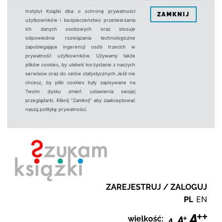
Instytut Książki dba o ochronę prywatności
ZAMKNIJ
użytkowników i bezpieczeństwo przetwarzania
ich danych osobowych oraz stosuje
odpowiednie rozwiązania technologiczne
zapobiegające ingerencji osób trzecich w
prywatność użytkowników. Używamy także
plików cookies, by ułatwić korzystanie z naszych
serwisów oraz do celów statystycznych.Jeśli nie
chcesz, by pliki cookies były zapisywane na
Twoim dysku zmień ustawienia swojej
przeglądarki. Kliknij "Zamknij" aby zaakceptować
naszą politykę prywatności.
ZAREJESTRUJ / ZALOGUJ
PL
EN
wielkość: