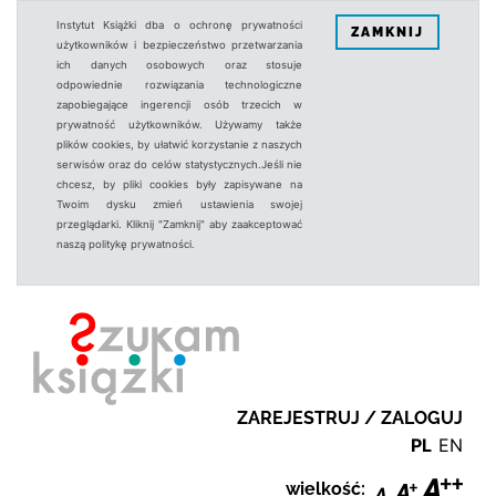
Instytut Książki dba o ochronę prywatności
ZAMKNIJ
użytkowników i bezpieczeństwo przetwarzania
ich danych osobowych oraz stosuje
odpowiednie rozwiązania technologiczne
zapobiegające ingerencji osób trzecich w
prywatność użytkowników. Używamy także
plików cookies, by ułatwić korzystanie z naszych
serwisów oraz do celów statystycznych.Jeśli nie
chcesz, by pliki cookies były zapisywane na
Twoim dysku zmień ustawienia swojej
przeglądarki. Kliknij "Zamknij" aby zaakceptować
naszą politykę prywatności.
ZAREJESTRUJ / ZALOGUJ
PL
EN
wielkość: