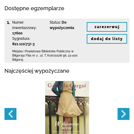
Dostępne egzemplarze
1.
Numer
Status:
Do
zarezerwuj
inwentarzowy:
wypożyczenia
17600
Sygnatura:
dodaj do listy
821.111(73)-3
Miejska i Powiatowa Biblioteka Publiczna
w
Biłgoraju Filia nr 2
,
ul. T. Kościuszki 96
,
23-400
Biłgoraj
Najczęściej wypożyczane