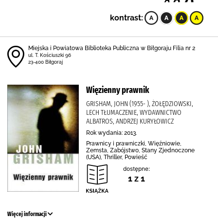
kontrast:
Miejska i Powiatowa Biblioteka Publiczna w Biłgoraju Filia nr 2
ul. T. Kościuszki 96
23-400 Biłgoraj
Więzienny prawnik
GRISHAM, JOHN (1955- ), ŻOŁĘDZIOWSKI,
LECH TŁUMACZENIE, WYDAWNICTWO
ALBATROS, ANDRZEJ KURYŁOWICZ
Rok wydania: 2013.
Prawnicy i prawniczki, Więźniowie,
Zemsta, Zabójstwo, Stany Zjednoczone
(USA), Thriller, Powieść
dostępne:
1 z 1
Więcej informacji