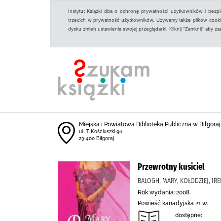
Instytut Książki dba o ochronę prywatności użytkowników i bezp
trzecich w prywatność użytkowników. Używamy także plików cookies
dysku zmień ustawienia swojej przeglądarki. Kliknij "Zamknij" aby z
Miejska i Powiatowa Biblioteka Publiczna w Biłgoraju
ul. T. Kościuszki 96
23-400 Biłgoraj
Przewrotny kusiciel
BALOGH, MARY, KOŁODZIEJ, I
Rok wydania: 2008.
Powieść kanadyjska 21 w.
dostępne: