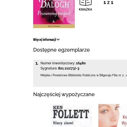
1 z 1
Więcej informacji
Dostępne egzemplarze
1.
Numer inwentarzowy:
16480
Sygnatura:
821.111(73)-3
Miejska i Powiatowa Biblioteka Publiczna
w Biłgoraju Filia nr 2
,
Najczęściej wypożyczane