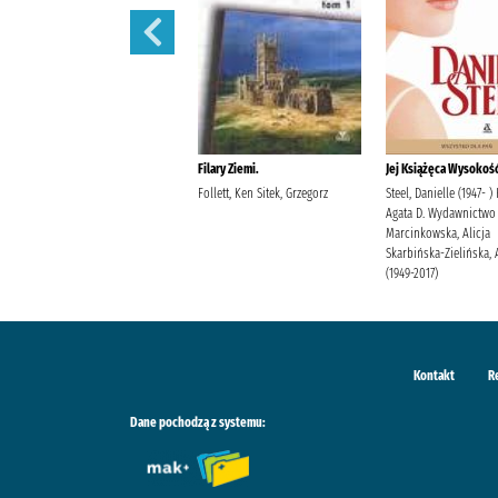
Filary Ziemi.
Filary Ziemi.
Jej Książęca Wysokość
Follett, Ken Sitek, Grzegorz
Follett, Ken Sitek, Grzegorz
Steel, Danielle (1947- )
Agata D. Wydawnictwo
Marcinkowska, Alicja
Skarbińska-Zielińska, 
(1949-2017)
Kontakt
R
Dane pochodzą z systemu: