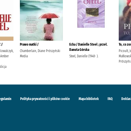
 /
Prawo matki /
Echa / Danielle Steel ; przeł.
To, co zo
Danuta Górska
 Kowalczyk,
Chamberlain, Diane Prószyński
Picoult, 
 Amber
Media
Steel, Danielle (1948- ).
Małkowsk
Prószyńs
Alicja
egulamin
Polityka prywatności i plików cookie
Mapa bibliotek
FAQ
Deklar