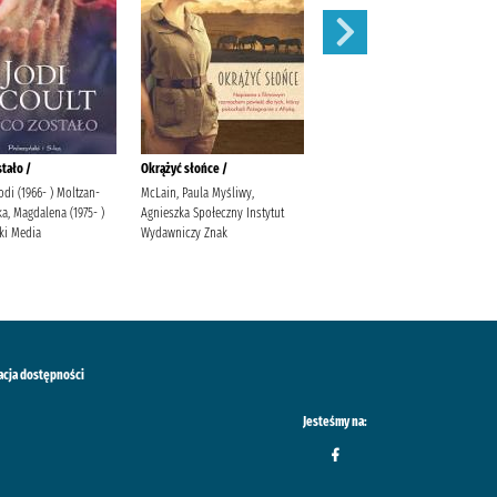
stało /
Okrążyć słońce /
Behawiorysta /
Jodi (1966- ) Moltzan-
McLain, Paula Myśliwy,
Mróz, Remigiusz (1987- )
a, Magdalena (1975- )
Agnieszka Społeczny Instytut
Wydawnictwo Filia Wydawnictwo
ki Media
Wydawniczy Znak
Filia
acja dostępności
Jesteśmy na: