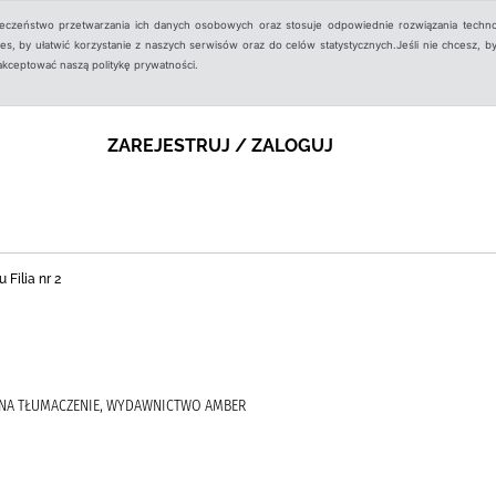
ieczeństwo przetwarzania ich danych osobowych oraz stosuje odpowiednie rozwiązania techno
, by ułatwić korzystanie z naszych serwisów oraz do celów statystycznych.Jeśli nie chcesz, by
aakceptować naszą politykę prywatności.
ZAREJESTRUJ / ZALOGUJ
 Filia nr 2
RENA TŁUMACZENIE, WYDAWNICTWO AMBER