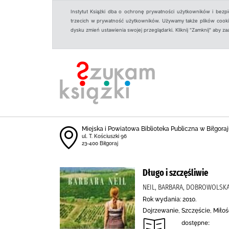
Instytut Książki dba o ochronę prywatności użytkowników i bezp
trzecich w prywatność użytkowników. Używamy także plików cookies
dysku zmień ustawienia swojej przeglądarki. Kliknij "Zamknij" aby z
Miejska i Powiatowa Biblioteka Publiczna w Biłgoraju
ul. T. Kościuszki 96
23-400 Biłgoraj
Długo i szczęśliwie
NEIL, BARBARA, DOBROWOLSKA,
Rok wydania: 2010.
Dojrzewanie, Szczęście, Miło
dostępne: