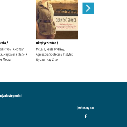
stało /
Okrążyć słońce /
Behawiorysta /
Jodi (1966- ) Moltzan-
McLain, Paula Myśliwy,
Mróz, Remigiusz (1987- )
a, Magdalena (1975- )
Agnieszka Społeczny Instytut
Wydawnictwo Filia Wydawnictwo
ki Media
Wydawniczy Znak
Filia
acja dostępności
Jesteśmy na: