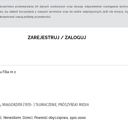
ieczeństwo przetwarzania ich danych osobowych oraz stosuje odpowiednie rozwiązania techno
, by ułatwić korzystanie z naszych serwisów oraz do celów statystycznych.Jeśli nie chcesz, by
aakceptować naszą politykę prywatności.
ZAREJESTRUJ / ZALOGUJ
 Filia nr 2
 MAŁGORZATA (1955- ) TŁUMACZENIE, PRÓSZYŃSKI MEDIA
ść, Niewidomi, Dzieci, Powieść obyczajowa, 1901-2000