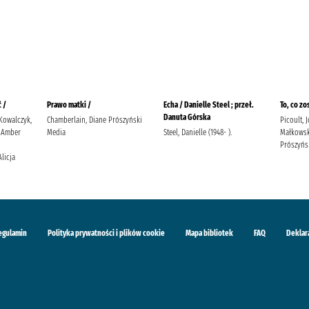
 /
Prawo matki /
Echa / Danielle Steel ; przeł.
To, co zo
Danuta Górska
 Kowalczyk,
Chamberlain, Diane Prószyński
Picoult, 
 Amber
Media
Steel, Danielle (1948- ).
Małkowsk
Prószyńs
Alicja
egulamin
Polityka prywatności i plików cookie
Mapa bibliotek
FAQ
Deklar