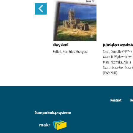
Filary Ziemi.
Filary Ziemi.
Jej Książęca Wysokość
Follett, Ken Sitek, Grzegorz
Follett, Ken Sitek, Grzegorz
Steel, Danielle (1947- )
Agata D. Wydawnictwo
Marcinkowska, Alicja
Skarbińska-Zielińska, 
(1949-2017)
Kontakt
R
Dane pochodzą z systemu: