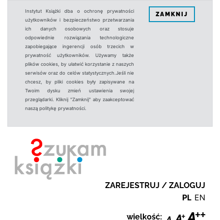
Instytut Książki dba o ochronę prywatności
ZAMKNIJ
użytkowników i bezpieczeństwo przetwarzania
ich danych osobowych oraz stosuje
odpowiednie rozwiązania technologiczne
zapobiegające ingerencji osób trzecich w
prywatność użytkowników. Używamy także
plików cookies, by ułatwić korzystanie z naszych
serwisów oraz do celów statystycznych.Jeśli nie
chcesz, by pliki cookies były zapisywane na
Twoim dysku zmień ustawienia swojej
przeglądarki. Kliknij "Zamknij" aby zaakceptować
naszą politykę prywatności.
ZAREJESTRUJ / ZALOGUJ
PL
EN
wielkość: