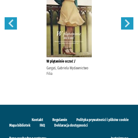
W plątaninie uczuć /
Gargaś, Gabriela Wydawnictwo
Filia
Kontakt
Regulamin
Polityka prywatności i plików cookie
Mapa bibliotek
FAQ
Deklaracja dostępności