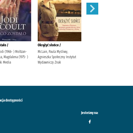
stało /
Okrążyć słońce /
Behawiorysta /
Jodi (1966- ) Moltzan-
McLain, Paula Myśliwy,
Mróz, Remigiusz (1987- )
a, Magdalena (1975- )
Agnieszka Społeczny Instytut
Wydawnictwo Filia Wydawnictwo
ki Media
Wydawniczy Znak
Filia
acja dostępności
Jesteśmy na: