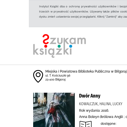
Instytut Książki dba o ochronę prywatności użytkowników i bezp
trzecich w prywatność użytkowników. Używamy także plików cookies
dysku zmień ustawienia swojej przeglądarki. Kliknij "Zamknij" aby z
Miejska i Powiatowa Biblioteka Publiczna w Biłgoraju
ul. T. Kościuszki 96
23-400 Biłgoraj
Dwór Anny
KOWALCZUK, HALINA, LUCKY
Rok wydania: 2016.
Anna Boleyn (królowa Anglii ; o
dostępne: