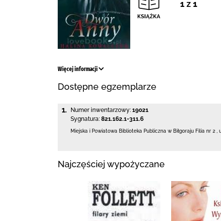
1 z 1
Więcej informacji
Dostępne egzemplarze
1.
Numer inwentarzowy:
19021
Sygnatura:
821.162.1-311.6
Miejska i Powiatowa Biblioteka Publiczna
w Biłgoraju Filia nr 2
,
Najczęściej wypożyczane