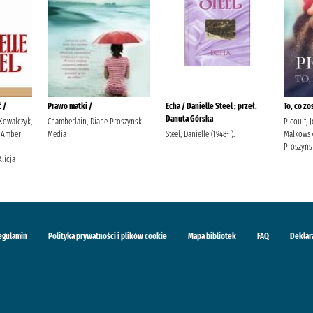
 /
Prawo matki /
Echa / Danielle Steel ; przeł.
To, co zo
Danuta Górska
 Kowalczyk,
Chamberlain, Diane Prószyński
Picoult, 
 Amber
Media
Steel, Danielle (1948- ).
Małkowsk
Prószyńs
Alicja
egulamin
Polityka prywatności i plików cookie
Mapa bibliotek
FAQ
Deklar