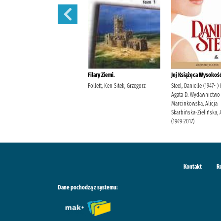
Filary Ziemi.
Filary Ziemi.
Jej Książęca Wysokość
Follett, Ken Sitek, Grzegorz
Follett, Ken Sitek, Grzegorz
Steel, Danielle (1947- )
Agata D. Wydawnictwo
Marcinkowska, Alicja
Skarbińska-Zielińska, 
(1949-2017)
Kontakt
R
Dane pochodzą z systemu: