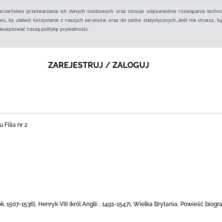
ieczeństwo przetwarzania ich danych osobowych oraz stosuje odpowiednie rozwiązania techno
, by ułatwić korzystanie z naszych serwisów oraz do celów statystycznych.Jeśli nie chcesz, by
aakceptować naszą politykę prywatności.
ZAREJESTRUJ / ZALOGUJ
 Filia nr 2
k. 1507-1536), Henryk VIII (król Anglii ; 1491-1547), Wielka Brytania, Powieść biog