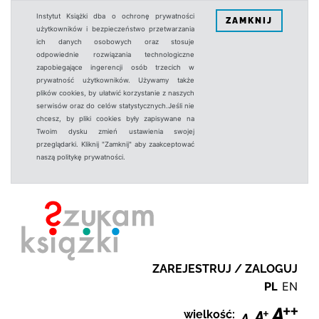
Instytut Książki dba o ochronę prywatności
ZAMKNIJ
użytkowników i bezpieczeństwo przetwarzania
ich danych osobowych oraz stosuje
odpowiednie rozwiązania technologiczne
zapobiegające ingerencji osób trzecich w
prywatność użytkowników. Używamy także
plików cookies, by ułatwić korzystanie z naszych
serwisów oraz do celów statystycznych.Jeśli nie
chcesz, by pliki cookies były zapisywane na
Twoim dysku zmień ustawienia swojej
przeglądarki. Kliknij "Zamknij" aby zaakceptować
naszą politykę prywatności.
ZAREJESTRUJ / ZALOGUJ
PL
EN
wielkość: