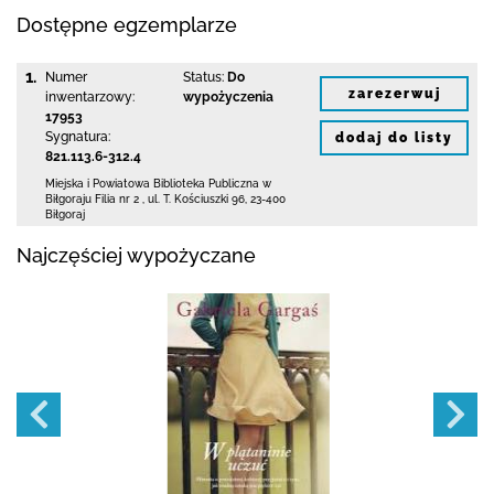
Dostępne egzemplarze
1.
Numer
Status:
Do
zarezerwuj
inwentarzowy:
wypożyczenia
17953
Sygnatura:
dodaj do listy
821.113.6-312.4
Miejska i Powiatowa Biblioteka Publiczna
w
Biłgoraju Filia nr 2
,
ul. T. Kościuszki 96
,
23-400
Biłgoraj
Najczęściej wypożyczane