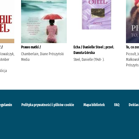
 /
Prawo matki /
Echa / Danielle Steel ; przeł.
To, co zo
Danuta Górska
 Kowalczyk,
Chamberlain, Diane Prószyński
Picoult, 
 Amber
Media
Steel, Danielle (1948- ).
Małkowsk
Prószyńs
Alicja
egulamin
Polityka prywatności i plików cookie
Mapa bibliotek
FAQ
Deklar