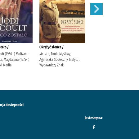
stało /
Okrążyć słońce /
Behawiorysta /
Jodi (1966- ) Moltzan-
McLain, Paula Myśliwy,
Mróz, Remigiusz (1987- )
a, Magdalena (1975- )
Agnieszka Społeczny Instytut
Wydawnictwo Filia Wydawnictwo
ki Media
Wydawniczy Znak
Filia
acja dostępności
Jesteśmy na: