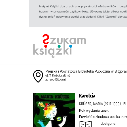
Instytut Książki dba o ochronę prywatności użytkowników i bezp
trzecich w prywatność użytkowników. Używamy także plików cookies
dysku zmień ustawienia swojej przeglądarki. Kliknij "Zamknij" aby z
Miejska i Powiatowa Biblioteka Publiczna w Biłgoraju
ul. T. Kościuszki 96
23-400 Biłgoraj
Karolcia
KRÜGER, MARIA (1911-1999)., BI
Rok wydania: 2015.
Powieść dziecięca polska 20 w
dostępne: