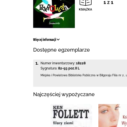
1 z 1
Więcej informacji
Dostępne egzemplarze
1.
Numer inwentarzowy:
18228
Sygnatura:
82-93 poz.II L
Miejska i Powiatowa Biblioteka Publiczna
w Biłgoraju Filia nr 2
,
Najczęściej wypożyczane