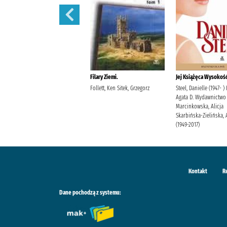
Filary Ziemi.
Filary Ziemi.
Jej Książęca Wysokość
Follett, Ken Sitek, Grzegorz
Follett, Ken Sitek, Grzegorz
Steel, Danielle (1947- )
Agata D. Wydawnictwo
Marcinkowska, Alicja
Skarbińska-Zielińska, 
(1949-2017)
Kontakt
R
Dane pochodzą z systemu: