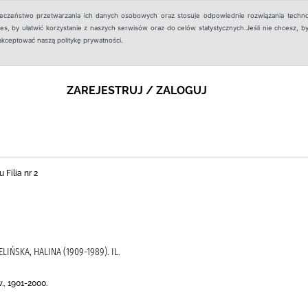
ieczeństwo przetwarzania ich danych osobowych oraz stosuje odpowiednie rozwiązania techno
, by ułatwić korzystanie z naszych serwisów oraz do celów statystycznych.Jeśli nie chcesz, by
aakceptować naszą politykę prywatności.
ZAREJESTRUJ / ZALOGUJ
 Filia nr 2
ELIŃSKA, HALINA (1909-1989). IL.
., 1901-2000.