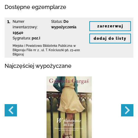
Dostępne egzemplarze
1.
Numer
Status:
Do
zarezerwuj
inwentarzowy:
wypożyczenia
19540
Sygnatura:
poz.I
dodaj do listy
Miejska i Powiatowa Biblioteka Publiczna
w
Biłgoraju Filia nr 2
,
ul. T. Kościuszki 96
,
23-400
Biłgoraj
Najczęściej wypożyczane