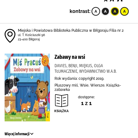
kontrast:
Miejska i Powiatowa Biblioteka Publiczna w Biłgoraju Filia nr 2
ul. T. Kościuszki 96
23-400 Biłgoraj
Zabawy na wsi
DAVIES, BENJI, MIĘKUS, OLGA
TŁUMACZENIE, WYDAWNICTWO W.A.B.
Rok wydania: copyright 2019.
Pluszowy miś, Wsie, Wiersze, Książka-
zabawka
dostępne:
1 z 1
Więcej informacji