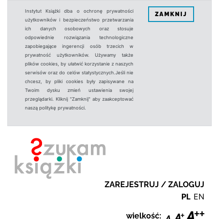
Instytut Książki dba o ochronę prywatności
ZAMKNIJ
użytkowników i bezpieczeństwo przetwarzania
ich danych osobowych oraz stosuje
odpowiednie rozwiązania technologiczne
zapobiegające ingerencji osób trzecich w
prywatność użytkowników. Używamy także
plików cookies, by ułatwić korzystanie z naszych
serwisów oraz do celów statystycznych.Jeśli nie
chcesz, by pliki cookies były zapisywane na
Twoim dysku zmień ustawienia swojej
przeglądarki. Kliknij "Zamknij" aby zaakceptować
naszą politykę prywatności.
ZAREJESTRUJ / ZALOGUJ
PL
EN
wielkość: