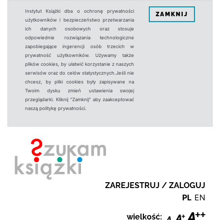
Instytut Książki dba o ochronę prywatności
ZAMKNIJ
użytkowników i bezpieczeństwo przetwarzania
ich danych osobowych oraz stosuje
odpowiednie rozwiązania technologiczne
zapobiegające ingerencji osób trzecich w
prywatność użytkowników. Używamy także
plików cookies, by ułatwić korzystanie z naszych
serwisów oraz do celów statystycznych.Jeśli nie
chcesz, by pliki cookies były zapisywane na
Twoim dysku zmień ustawienia swojej
przeglądarki. Kliknij "Zamknij" aby zaakceptować
naszą politykę prywatności.
ZAREJESTRUJ / ZALOGUJ
PL
EN
wielkość: