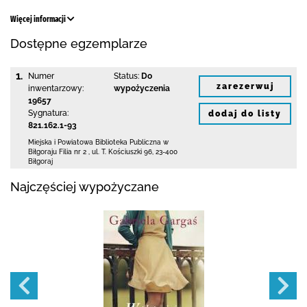
Więcej informacji
Dostępne egzemplarze
1.
Numer
Status:
Do
zarezerwuj
inwentarzowy:
wypożyczenia
19657
Sygnatura:
dodaj do listy
821.162.1-93
Miejska i Powiatowa Biblioteka Publiczna
w
Biłgoraju Filia nr 2
,
ul. T. Kościuszki 96
,
23-400
Biłgoraj
Najczęściej wypożyczane