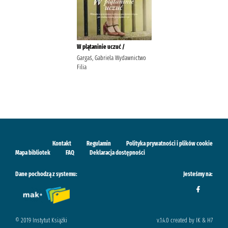
W plątaninie uczuć /
Gargaś, Gabriela Wydawnictwo
Filia
Kontakt
Regulamin
Polityka prywatności i plików cookie
Mapa bibliotek
FAQ
Deklaracja dostępności
Dane pochodzą z systemu:
Jesteśmy na:
© 2019 Instytut Książki
v.1.4.0 created by IK & H7