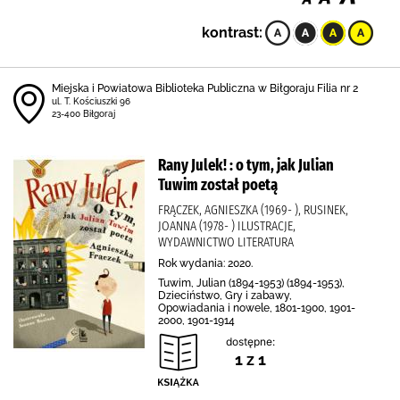
kontrast:
Miejska i Powiatowa Biblioteka Publiczna w Biłgoraju Filia nr 2
ul. T. Kościuszki 96
23-400 Biłgoraj
Rany Julek! : o tym, jak Julian
Tuwim został poetą
FRĄCZEK, AGNIESZKA (1969- ), RUSINEK,
JOANNA (1978- ) ILUSTRACJE,
WYDAWNICTWO LITERATURA
Rok wydania: 2020.
Tuwim, Julian (1894-1953) (1894-1953),
Dzieciństwo, Gry i zabawy,
Opowiadania i nowele, 1801-1900, 1901-
2000, 1901-1914
dostępne:
1 z 1