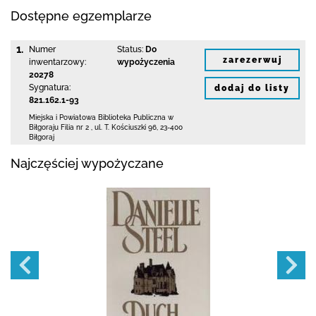
Dostępne egzemplarze
1.
Numer
Status:
Do
zarezerwuj
inwentarzowy:
wypożyczenia
20278
Sygnatura:
dodaj do listy
821.162.1-93
Miejska i Powiatowa Biblioteka Publiczna
w
Biłgoraju Filia nr 2
,
ul. T. Kościuszki 96
,
23-400
Biłgoraj
Najczęściej wypożyczane