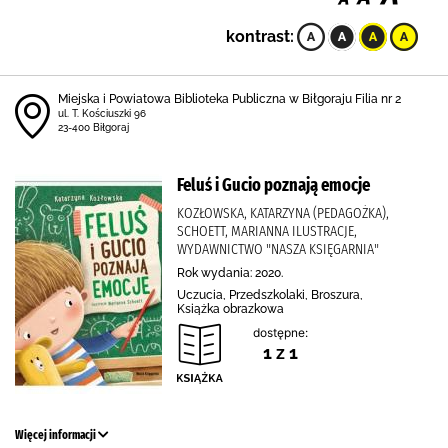
kontrast:
Miejska i Powiatowa Biblioteka Publiczna w Biłgoraju Filia nr 2
ul. T. Kościuszki 96
23-400 Biłgoraj
Feluś i Gucio poznają emocje
KOZŁOWSKA, KATARZYNA (PEDAGOŻKA),
SCHOETT, MARIANNA ILUSTRACJE,
WYDAWNICTWO "NASZA KSIĘGARNIA"
Rok wydania: 2020.
Uczucia, Przedszkolaki, Broszura,
Książka obrazkowa
dostępne:
1 z 1
Więcej informacji