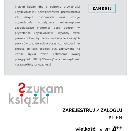
Instytut Książki dba o ochronę prywatności
ZAMKNIJ
użytkowników i bezpieczeństwo przetwarzania
ich danych osobowych oraz stosuje
odpowiednie rozwiązania technologiczne
zapobiegające ingerencji osób trzecich w
prywatność użytkowników. Używamy także
plików cookies, by ułatwić korzystanie z naszych
serwisów oraz do celów statystycznych.Jeśli nie
chcesz, by pliki cookies były zapisywane na
Twoim dysku zmień ustawienia swojej
przeglądarki. Kliknij "Zamknij" aby zaakceptować
naszą politykę prywatności.
ZAREJESTRUJ / ZALOGUJ
PL
EN
wielkość: