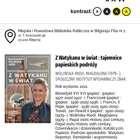
kontrast:
Miejska i Powiatowa Biblioteka Publiczna w Biłgoraju Filia nr 2
ul. T. Kościuszki 96
23-400 Biłgoraj
Z Watykanu w świat : tajemnice
papieskich podróży
WOLIŃSKA-RIEDI, MAGDALENA (1979- ),
SPOŁECZNY INSTYTUT WYDAWNICZY ZNAK
Rok wydania: 2021.
Benedykt XVI XVI (papież ; (papież ;
1927-2022) 1927- ), Franciszek (papież ;
(papież ; 1936-2025) 1936- ), Francis, II
Pope, (papież ; 1936-2025 1920-2005)
Travel., Jan Paweł II (papież ; 1920-2005)
(1979- ), Wolińska-Riedi, Magdalena
(1979- ), Papal visits History 21st century.,
Papal visits History 20th century.,
Dziennikarze i dziennikarki, Katolicyzm,
Papieże, Podróże apostolskie, Watykan,
Reportaż, Pamiętniki i wspomnienia,