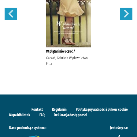
W plątaninie uczuć /
Gargaś, Gabriela Wydawnictwo
Filia
Kontakt
Regulamin
Polityka prywatności i plików cookie
Mapa bibliotek
FAQ
Deklaracja dostępności
Dane pochodzą z systemu:
Jesteśmy na: