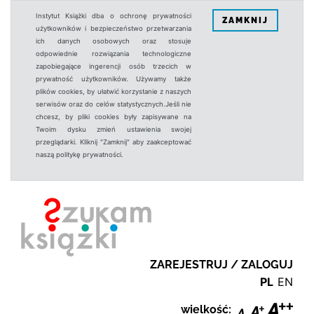
Instytut Książki dba o ochronę prywatności
ZAMKNIJ
użytkowników i bezpieczeństwo przetwarzania
ich danych osobowych oraz stosuje
odpowiednie rozwiązania technologiczne
zapobiegające ingerencji osób trzecich w
prywatność użytkowników. Używamy także
plików cookies, by ułatwić korzystanie z naszych
serwisów oraz do celów statystycznych.Jeśli nie
chcesz, by pliki cookies były zapisywane na
Twoim dysku zmień ustawienia swojej
przeglądarki. Kliknij "Zamknij" aby zaakceptować
naszą politykę prywatności.
ZAREJESTRUJ / ZALOGUJ
PL
EN
wielkość: