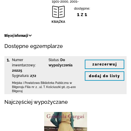
1901-2000, 2001-
dostępne:
1 z 1
Więcej informacji
Dostępne egzemplarze
1.
Numer
Status:
Do
zarezerwuj
inwentarzowy:
wypożyczenia
20225
Sygnatura:
272
dodaj do listy
Miejska i Powiatowa Biblioteka Publiczna
w
Biłgoraju Filia nr 2
,
ul. T. Kościuszki 96
,
23-400
Biłgoraj
Najczęściej wypożyczane