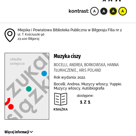
kontrast:
Miejska i Powiatowa Biblioteka Publiczna w Biłgoraju Filia nr 2
ul. T. Kościuszki 96
23-400 Biłgoraj
Muzyka ciszy
BOCELLI, ANDREA, BORKOWSKA, HANNA
TŁUMACZENIE., ARIS POLAND
Rok wydania: 2022.
Bocelli, Andrea, Muzycy włoscy, Yuppie,
Muzycy włoscy, Autobiografia
dostępne:
1 z 1
Więcej informacji