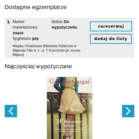
Dostępne egzemplarze
1.
Numer
Status:
Do
zarezerwuj
inwentarzowy:
wypożyczenia
20410
Sygnatura:
929
dodaj do listy
Miejska i Powiatowa Biblioteka Publiczna
w
Biłgoraju Filia nr 2
,
ul. T. Kościuszki 96
,
23-400
Biłgoraj
Najczęściej wypożyczane