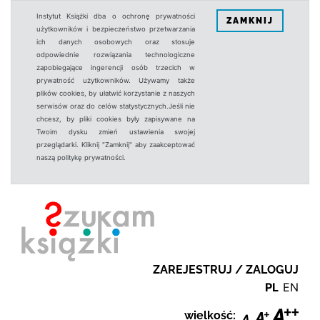
Instytut Książki dba o ochronę prywatności
ZAMKNIJ
użytkowników i bezpieczeństwo przetwarzania
ich danych osobowych oraz stosuje
odpowiednie rozwiązania technologiczne
zapobiegające ingerencji osób trzecich w
prywatność użytkowników. Używamy także
plików cookies, by ułatwić korzystanie z naszych
serwisów oraz do celów statystycznych.Jeśli nie
chcesz, by pliki cookies były zapisywane na
Twoim dysku zmień ustawienia swojej
przeglądarki. Kliknij "Zamknij" aby zaakceptować
naszą politykę prywatności.
ZAREJESTRUJ / ZALOGUJ
PL
EN
wielkość: