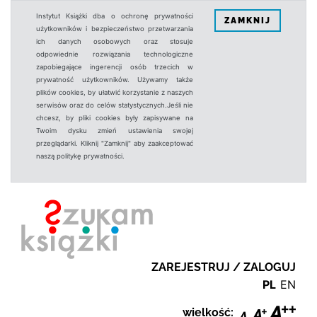
Instytut Książki dba o ochronę prywatności
ZAMKNIJ
użytkowników i bezpieczeństwo przetwarzania
ich danych osobowych oraz stosuje
odpowiednie rozwiązania technologiczne
zapobiegające ingerencji osób trzecich w
prywatność użytkowników. Używamy także
plików cookies, by ułatwić korzystanie z naszych
serwisów oraz do celów statystycznych.Jeśli nie
chcesz, by pliki cookies były zapisywane na
Twoim dysku zmień ustawienia swojej
przeglądarki. Kliknij "Zamknij" aby zaakceptować
naszą politykę prywatności.
ZAREJESTRUJ / ZALOGUJ
PL
EN
wielkość: