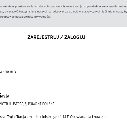
ieczeństwo przetwarzania ich danych osobowych oraz stosuje odpowiednie rozwiązania techno
, by ułatwić korzystanie z naszych serwisów oraz do celów statystycznych.Jeśli nie chcesz, by
aakceptować naszą politykę prywatności.
ZAREJESTRUJ / ZALOGUJ
 Filia nr 3
iasta
 PIOTR ILUSTRACJE, EGMONT POLSKA
ska, Troja (Turcja ; miasto nieistniejące), MiT, Opowiadania i nowele