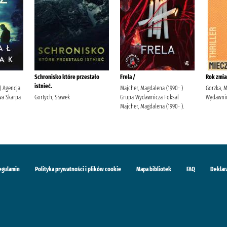
Schronisko które przestało
Frela /
Rok zmia
istnieć.
 ) Agencja
Majcher, Magdalena (1990- )
Gorzka, 
a Skarpa
Gortych, Sławek
Grupa Wydawnicza Foksal
Wydawnic
Majcher, Magdalena (1990- ).
egulamin
Polityka prywatności i plików cookie
Mapa bibliotek
FAQ
Deklar