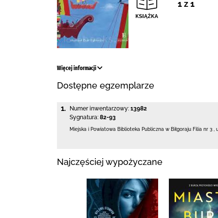
1 z 1
Więcej informacji
Dostępne egzemplarze
1.
Numer inwentarzowy:
13982
Sygnatura:
82-93
Miejska i Powiatowa Biblioteka Publiczna
w Biłgoraju Filia nr 3
,
Najczęściej wypożyczane