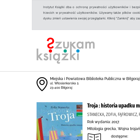
Instytut Książki dba o ochronę prywatności użytkowników i bezp
trzecich w prywatność użytkowników. Używamy także plików cookies
dysku zmień ustawienia swojej przeglądarki. Kliknij "Zamknij" aby z
Miejska i Powiatowa Biblioteka Publiczna w Biłgoraju
ul. Włosiankarska 5
23-400 Biłgoraj
Troja : historia upadku m
STANECKA, ZOFIA, FĄFROWICZ,
Rok wydania: 2017.
Mitologia grecka, Wojna trojań
dostępne: