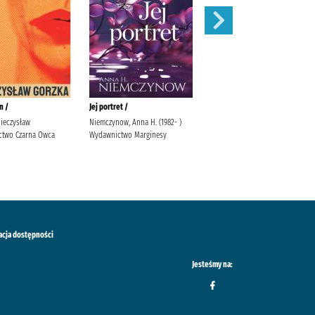
n /
Jej portret /
Dobrze mi się z tobą rozmawia
Mieczysław
Niemczynow, Anna H. (1982- )
Krauze, Magdalena Wydawnictwo
two Czarna Owca
Wydawnictwo Marginesy
Mięta
acja dostępności
Jesteśmy na: