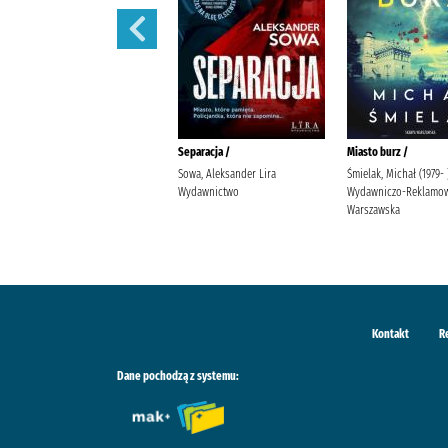
Przyczyna zgonu /
Separacja /
Miasto burz /
Cook, Robin (1940- ) Szymański,
Sowa, Aleksander Lira
Śmielak, Michał (1979-
Maciej (tłumacz) Dom
Wydawnictwo
Wydawniczo-Reklamow
Wydawniczy Rebis
Warszawska
Kontakt
R
Dane pochodzą z systemu: