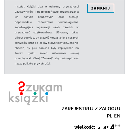
Instytut Książki dba o ochronę prywatności
ZAMKNIJ
użytkowników i bezpieczeństwo przetwarzania
ich danych osobowych oraz stosuje
odpowiednie rozwiązania technologiczne
zapobiegające ingerencji osób trzecich w
prywatność użytkowników. Używamy także
plików cookies, by ułatwić korzystanie z naszych
serwisów oraz do celów statystycznych.Jeśli nie
chcesz, by pliki cookies były zapisywane na
Twoim dysku zmień ustawienia swojej
przeglądarki. Kliknij "Zamknij" aby zaakceptować
naszą politykę prywatności.
ZAREJESTRUJ / ZALOGUJ
PL
EN
wielkość: