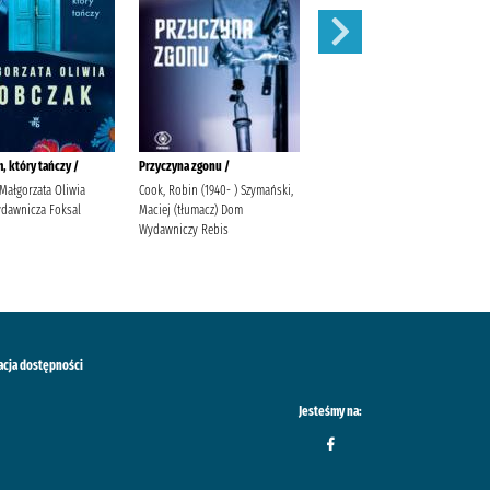
, który tańczy /
Przyczyna zgonu /
Separacja /
Małgorzata Oliwia
Cook, Robin (1940- ) Szymański,
Sowa, Aleksander Lira
dawnicza Foksal
Maciej (tłumacz) Dom
Wydawnictwo
Wydawniczy Rebis
acja dostępności
Jesteśmy na: