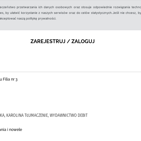
ieczeństwo przetwarzania ich danych osobowych oraz stosuje odpowiednie rozwiązania techno
, by ułatwić korzystanie z naszych serwisów oraz do celów statystycznych.Jeśli nie chcesz, by
aakceptować naszą politykę prywatności.
ZAREJESTRUJ / ZALOGUJ
 Filia nr 3
ECKA, KAROLINA TŁUMACZENIE, WYDAWNICTWO DEBIT
nia i nowele