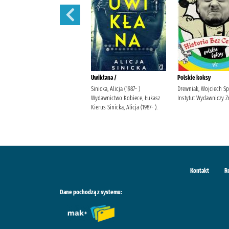
Diabli taniec /
Uwikłana /
Polskie koksy
Szelest, Emilia Wydawnictwo
Sinicka, Alicja (1987- )
Drewniak, Wojciech S
Kobiece, Łukasz Kierus Szelest,
Wydawnictwo Kobiece, Łukasz
Instytut Wydawniczy Z
Emilia.
Kierus Sinicka, Alicja (1987- ).
Kontakt
R
Dane pochodzą z systemu: