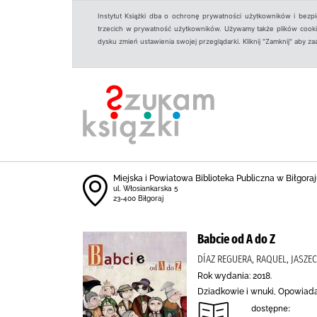
Instytut Książki dba o ochronę prywatności użytkowników i bezp
trzecich w prywatność użytkowników. Używamy także plików cookies
dysku zmień ustawienia swojej przeglądarki. Kliknij "Zamknij" aby z
Miejska i Powiatowa Biblioteka Publiczna w Biłgoraju
ul. Włosiankarska 5
23-400 Biłgoraj
Babcie od A do Z
DÍAZ REGUERA, RAQUEL, JASZ
Rok wydania: 2018.
Dziadkowie i wnuki, Opowiada
dostępne: