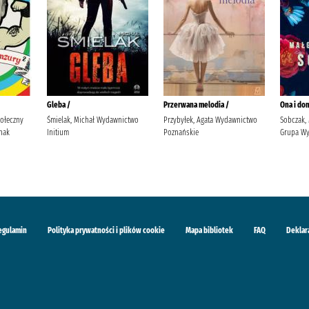
Gleba /
Przerwana melodia /
Ona i dom
połeczny
Śmielak, Michał Wydawnictwo
Przybyłek, Agata Wydawnictwo
Sobczak, 
nak
Initium
Poznańskie
Grupa Wy
egulamin
Polityka prywatności i plików cookie
Mapa bibliotek
FAQ
Deklar