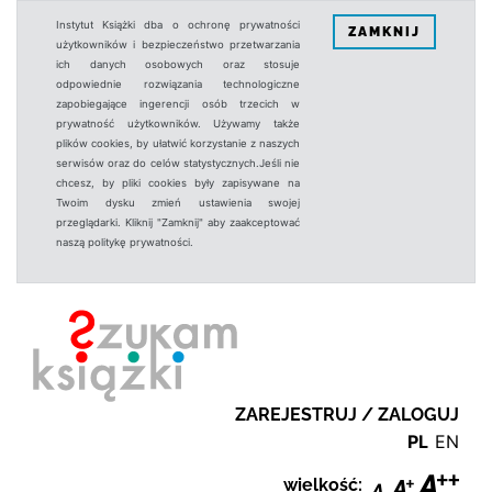
Instytut Książki dba o ochronę prywatności
ZAMKNIJ
użytkowników i bezpieczeństwo przetwarzania
ich danych osobowych oraz stosuje
odpowiednie rozwiązania technologiczne
zapobiegające ingerencji osób trzecich w
prywatność użytkowników. Używamy także
plików cookies, by ułatwić korzystanie z naszych
serwisów oraz do celów statystycznych.Jeśli nie
chcesz, by pliki cookies były zapisywane na
Twoim dysku zmień ustawienia swojej
przeglądarki. Kliknij "Zamknij" aby zaakceptować
naszą politykę prywatności.
ZAREJESTRUJ / ZALOGUJ
PL
EN
wielkość: