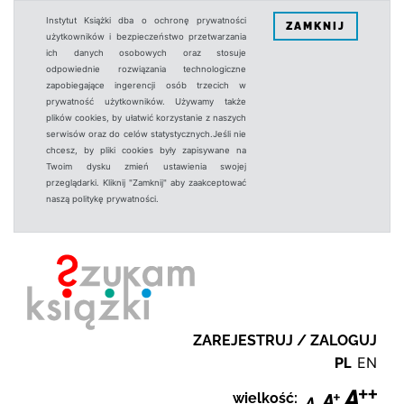
Instytut Książki dba o ochronę prywatności
ZAMKNIJ
użytkowników i bezpieczeństwo przetwarzania
ich danych osobowych oraz stosuje
odpowiednie rozwiązania technologiczne
zapobiegające ingerencji osób trzecich w
prywatność użytkowników. Używamy także
plików cookies, by ułatwić korzystanie z naszych
serwisów oraz do celów statystycznych.Jeśli nie
chcesz, by pliki cookies były zapisywane na
Twoim dysku zmień ustawienia swojej
przeglądarki. Kliknij "Zamknij" aby zaakceptować
naszą politykę prywatności.
ZAREJESTRUJ / ZALOGUJ
PL
EN
wielkość: