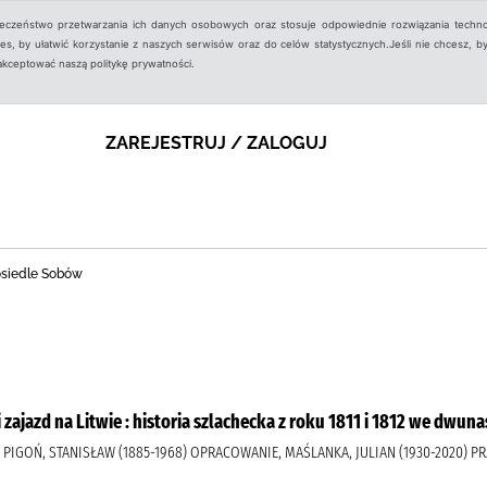
ieczeństwo przetwarzania ich danych osobowych oraz stosuje odpowiednie rozwiązania techno
, by ułatwić korzystanie z naszych serwisów oraz do celów statystycznych.Jeśli nie chcesz, by
aakceptować naszą politykę prywatności.
ZAREJESTRUJ / ZALOGUJ
 osiedle Sobów
i zajazd na Litwie : historia szlachecka z roku 1811 i 1812 we dwu
), PIGOŃ, STANISŁAW (1885-1968) OPRACOWANIE, MAŚLANKA, JULIAN (1930-2020) P