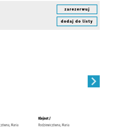
zarezerwuj
dodaj do listy
Klejnot /
Ulisses /
czówna, Maria
Rodziewiczówna, Maria
Joyce, James Słomczyński, Maciej
Wydawnictwo Zielona Sowa