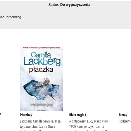
Status:
Do wypożyczenia
400 Tarnobrzeg
/
Płaczka /
Biała magia /
Atma /
Läckberg, Camilla Sawicka, Inga
Montgomery, Lucy Maud (1874-
Rodziewi
Wydawnictwo Czarna Owca
1942) Kazimierczyk, Joanna