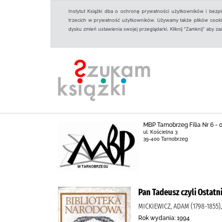
Instytut Książki dba o ochronę prywatności użytkowników i bezp
trzecich w prywatność użytkowników. Używamy także plików cookies
dysku zmień ustawienia swojej przeglądarki. Kliknij "Zamknij" aby z
MBP Tarnobrzeg Filia Nr 6 -
ul. Kościelna 3
39-400 Tarnobrzeg
Pan Tadeusz czyli Ostatn
MICKIEWICZ, ADAM (1798-1855
Rok wydania: 1994