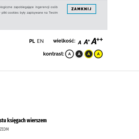
logiczne zapobiegające ingerencji osób
ZAMKNIJ
 pliki cookies były zapisywane na Twoim
PL
EN
wielkość:
kontrast:
nastu księgach wierszem
RZEDM