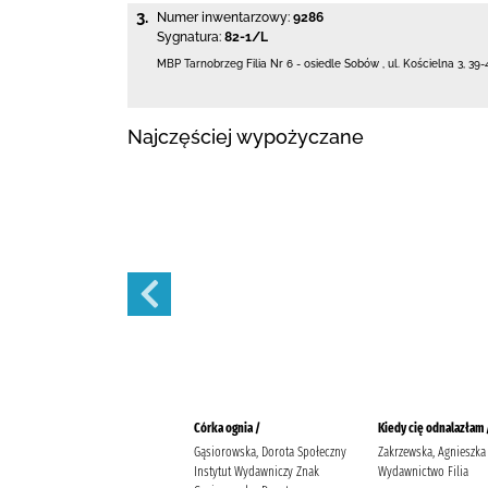
3.
Numer inwentarzowy:
9286
Sygnatura:
82-1/L
MBP Tarnobrzeg
Filia Nr 6 - osiedle Sobów
,
ul. Kościelna 3
,
39-
Najczęściej wypożyczane
W blasku fleshy /
Córka ognia /
Kiedy cię odnalazłam 
Simpson, Dana Lis, Mateusz
Gąsiorowska, Dorota Społeczny
Zakrzewska, Agnieszka
Story House Egmont Simpson,
Instytut Wydawniczy Znak
Wydawnictwo Filia