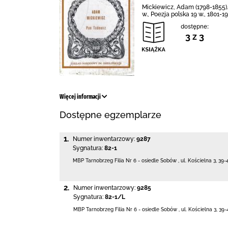
Mickiewicz, Adam (1798-1855). 
w., Poezja polska 19 w., 1801-1
dostępne:
3 z 3
Więcej informacji
Dostępne egzemplarze
1.
Numer inwentarzowy:
9287
Sygnatura:
82-1
MBP Tarnobrzeg
Filia Nr 6 - osiedle Sobów
,
ul. Kościelna 3
,
39-
2.
Numer inwentarzowy:
9285
Sygnatura:
82-1/L
MBP Tarnobrzeg
Filia Nr 6 - osiedle Sobów
,
ul. Kościelna 3
,
39-