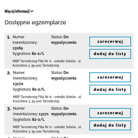
Więcej informacji
Dostępne egzemplarze
1.
Numer
Status:
Do
zarezerwuj
inwentarzowy:
wypożyczenia
13169
Sygnatura:
82-2/L
dodaj do listy
MBP Tarnobrzeg
Filia Nr 6 - osiedle Sobów
,
ul.
Kościelna 3
,
39-400 Tarnobrzeg
2.
Numer
Status:
Do
zarezerwuj
inwentarzowy:
wypożyczenia
13170
Sygnatura:
82-2/L
dodaj do listy
MBP Tarnobrzeg
Filia Nr 6 - osiedle Sobów
,
ul.
Kościelna 3
,
39-400 Tarnobrzeg
3.
Numer
Status:
Do
zarezerwuj
inwentarzowy:
13171
wypożyczenia
Sygnatura:
82-2/L
dodaj do listy
MBP Tarnobrzeg
Filia Nr 6 - osiedle Sobów
,
ul.
Kościelna 3
,
39-400 Tarnobrzeg