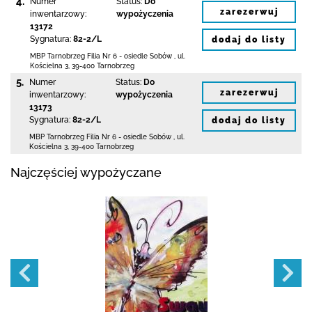
4.
Numer
Status:
Do
zarezerwuj
inwentarzowy:
wypożyczenia
13172
Sygnatura:
82-2/L
dodaj do listy
MBP Tarnobrzeg
Filia Nr 6 - osiedle Sobów
,
ul.
Kościelna 3
,
39-400 Tarnobrzeg
5.
Numer
Status:
Do
zarezerwuj
inwentarzowy:
wypożyczenia
13173
Sygnatura:
82-2/L
dodaj do listy
MBP Tarnobrzeg
Filia Nr 6 - osiedle Sobów
,
ul.
Kościelna 3
,
39-400 Tarnobrzeg
Najczęściej wypożyczane