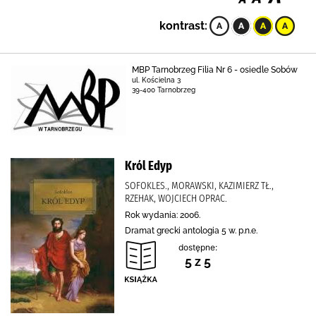
kontrast:
MBP Tarnobrzeg Filia Nr 6 - osiedle Sobów
ul. Kościelna 3
39-400 Tarnobrzeg
Król Edyp
SOFOKLES., MORAWSKI, KAZIMIERZ TŁ.,
RZEHAK, WOJCIECH OPRAC.
Rok wydania: 2006.
Dramat grecki antologia 5 w. p.n.e.
dostępne:
5 z 5