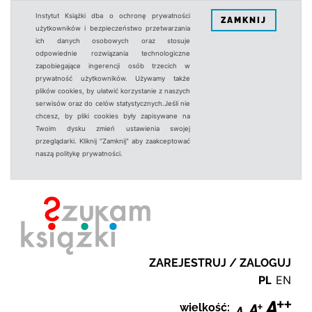
Instytut Książki dba o ochronę prywatności
ZAMKNIJ
użytkowników i bezpieczeństwo przetwarzania
ich danych osobowych oraz stosuje
odpowiednie rozwiązania technologiczne
zapobiegające ingerencji osób trzecich w
prywatność użytkowników. Używamy także
plików cookies, by ułatwić korzystanie z naszych
serwisów oraz do celów statystycznych.Jeśli nie
chcesz, by pliki cookies były zapisywane na
Twoim dysku zmień ustawienia swojej
przeglądarki. Kliknij "Zamknij" aby zaakceptować
naszą politykę prywatności.
ZAREJESTRUJ / ZALOGUJ
PL
EN
wielkość: