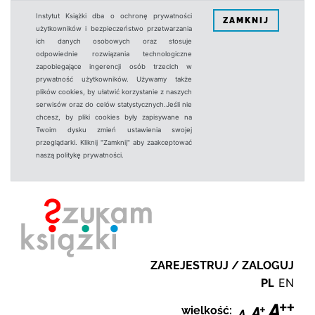
Instytut Książki dba o ochronę prywatności
ZAMKNIJ
użytkowników i bezpieczeństwo przetwarzania
ich danych osobowych oraz stosuje
odpowiednie rozwiązania technologiczne
zapobiegające ingerencji osób trzecich w
prywatność użytkowników. Używamy także
plików cookies, by ułatwić korzystanie z naszych
serwisów oraz do celów statystycznych.Jeśli nie
chcesz, by pliki cookies były zapisywane na
Twoim dysku zmień ustawienia swojej
przeglądarki. Kliknij "Zamknij" aby zaakceptować
naszą politykę prywatności.
ZAREJESTRUJ / ZALOGUJ
PL
EN
wielkość: