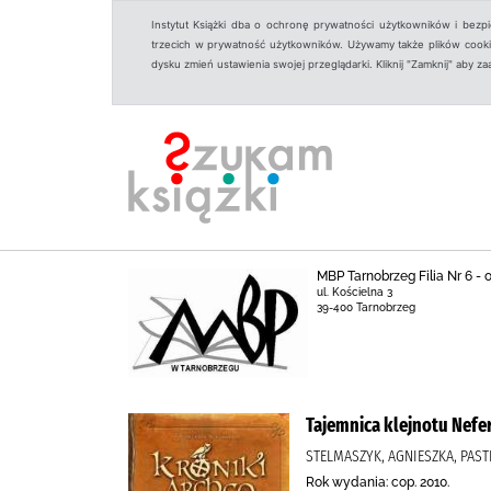
Instytut Książki dba o ochronę prywatności użytkowników i bezp
trzecich w prywatność użytkowników. Używamy także plików cookies
dysku zmień ustawienia swojej przeglądarki. Kliknij "Zamknij" aby z
MBP Tarnobrzeg Filia Nr 6 -
ul. Kościelna 3
39-400 Tarnobrzeg
Tajemnica klejnotu Nefer
STELMASZYK, AGNIESZKA, PAST
Rok wydania: cop. 2010.