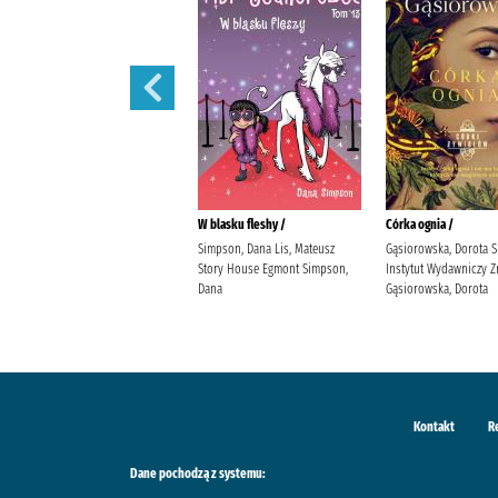
Córka powietrza /
W blasku fleshy /
Córka ognia /
Gąsiorowska, Dorota Społeczny
Simpson, Dana Lis, Mateusz
Gąsiorowska, Dorota 
Instytut Wydawniczy Znak
Story House Egmont Simpson,
Instytut Wydawniczy Z
Gąsiorowska, Dorota
Dana
Gąsiorowska, Dorota
Kontakt
R
Dane pochodzą z systemu: