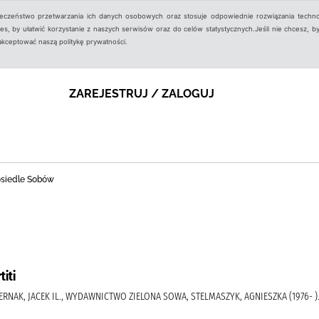
ieczeństwo przetwarzania ich danych osobowych oraz stosuje odpowiednie rozwiązania techno
, by ułatwić korzystanie z naszych serwisów oraz do celów statystycznych.Jeśli nie chcesz, by
aakceptować naszą politykę prywatności.
ZAREJESTRUJ / ZALOGUJ
 osiedle Sobów
titi
ERNAK, JACEK IL., WYDAWNICTWO ZIELONA SOWA, STELMASZYK, AGNIESZKA (1976- )