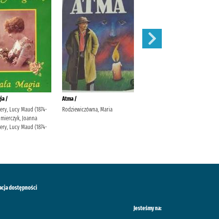
ia /
Atma /
Klejnot /
ry, Lucy Maud (1874-
Rodziewiczówna, Maria
Rodziewiczówna, Maria
imierczyk, Joanna
ry, Lucy Maud (1874-
acja dostępności
Jesteśmy na: