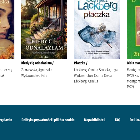
Kiedy cię odnalazłam /
Płaczka /
Biała mag
Społeczny
Zakrzewska, Agnieszka
Läckberg, Camilla Sawicka, Inga
Montgome
nak
Wydawnictwo Filia
Wydawnictwo Czarna Owca
1942) Kaz
Läckberg, Camilla
Montgome
1942).
egulamin
Polityka prywatności i plików cookie
Mapa bibliotek
FAQ
Deklar