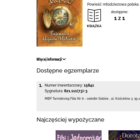
Powieść młodzieżowa polska 2
dostępne:
1 z 1
Więcej informacji
Dostępne egzemplarze
1.
Numer inwentarzowy:
15841
Sygnatura:
821.111(73)-3
MBP Tarnobrzeg
Filia Nr 6 - osiedle Sobów
,
ul. Kościelna 3
,
39-
Najczęściej wypożyczane