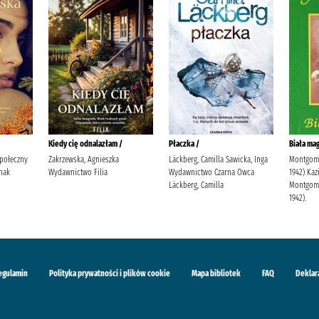
Kiedy cię odnalazłam /
Płaczka /
Biała mag
Społeczny
Zakrzewska, Agnieszka
Läckberg, Camilla Sawicka, Inga
Montgome
nak
Wydawnictwo Filia
Wydawnictwo Czarna Owca
1942) Kaz
Läckberg, Camilla
Montgome
1942).
egulamin
Polityka prywatności i plików cookie
Mapa bibliotek
FAQ
Deklar