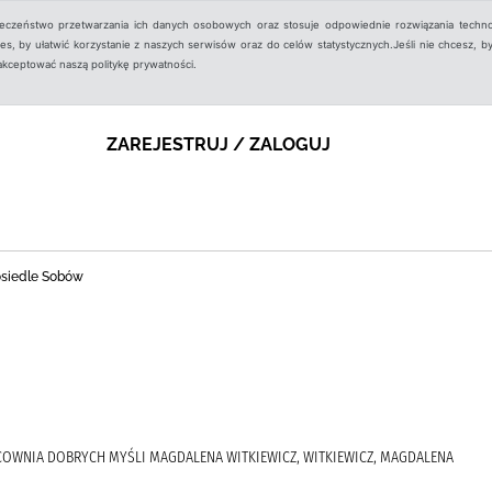
ieczeństwo przetwarzania ich danych osobowych oraz stosuje odpowiednie rozwiązania techno
, by ułatwić korzystanie z naszych serwisów oraz do celów statystycznych.Jeśli nie chcesz, by
aakceptować naszą politykę prywatności.
ZAREJESTRUJ / ZALOGUJ
 osiedle Sobów
COWNIA DOBRYCH MYŚLI MAGDALENA WITKIEWICZ, WITKIEWICZ, MAGDALENA