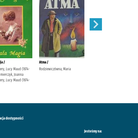
ia /
Atma /
Klejnot /
ry, Lucy Maud (1874-
Rodziewiczówna, Maria
Rodziewiczówna, Maria
imierczyk, Joanna
ry, Lucy Maud (1874-
acja dostępności
Jesteśmy na: