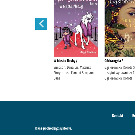
Córka powietrza /
W blasku fleshy /
Córka ognia /
Gąsiorowska, Dorota Społeczny
Simpson, Dana Lis, Mateusz
Gąsiorowska, Dorota 
Instytut Wydawniczy Znak
Story House Egmont Simpson,
Instytut Wydawniczy Z
Gąsiorowska, Dorota
Dana
Gąsiorowska, Dorota
Kontakt
R
Dane pochodzą z systemu: