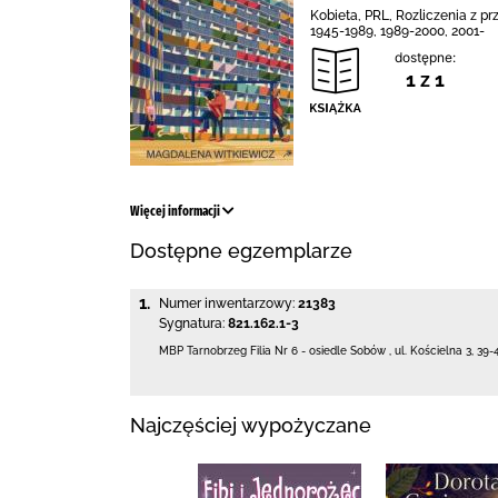
Kobieta, PRL, Rozliczenia z p
1945-1989, 1989-2000, 2001-
dostępne:
1 z 1
Więcej informacji
Dostępne egzemplarze
1.
Numer inwentarzowy:
21383
Sygnatura:
821.162.1-3
MBP Tarnobrzeg
Filia Nr 6 - osiedle Sobów
,
ul. Kościelna 3
,
39-
Najczęściej wypożyczane