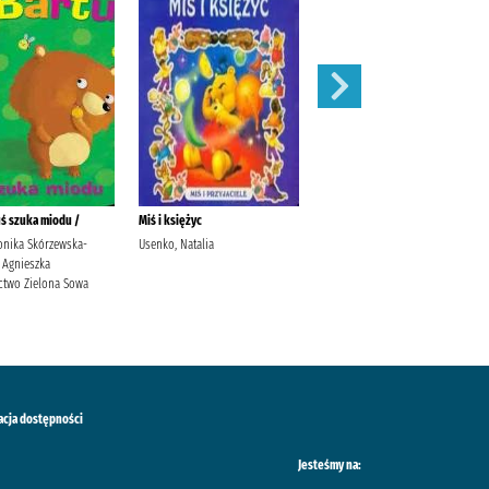
uś szuka miodu /
Miś i księżyc
Piesek wiercipięta /
onika Skórzewska-
Usenko, Natalia
Kozłowska, Urszula Jagas,
 Agnieszka
Justyna Grupa Wydawnicza
two Zielona Sowa
Foksal
acja dostępności
Jesteśmy na: