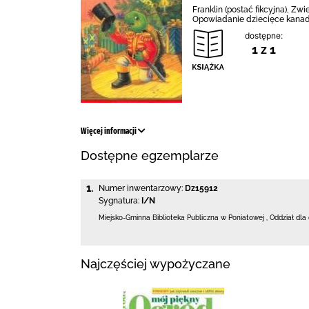
Franklin (postać fikcyjna), Zw
Opowiadanie dziecięce kanady
dostępne:
1 z 1
Więcej informacji
Dostępne egzemplarze
1.
Numer inwentarzowy:
Dz15912
Sygnatura:
I/N
Miejsko-Gminna Biblioteka Publiczna w Poniatowej
,
Oddział dla 
Najczęściej wypożyczane