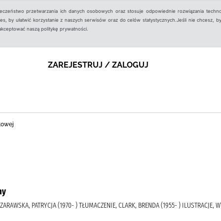
ieczeństwo przetwarzania ich danych osobowych oraz stosuje odpowiednie rozwiązania techno
, by ułatwić korzystanie z naszych serwisów oraz do celów statystycznych.Jeśli nie chcesz, by
aakceptować naszą politykę prywatności.
ZAREJESTRUJ / ZALOGUJ
towej
ny
, ZARAWSKA, PATRYCJA (1970- ) TŁUMACZENIE, CLARK, BRENDA (1955- ) ILUSTRACJE