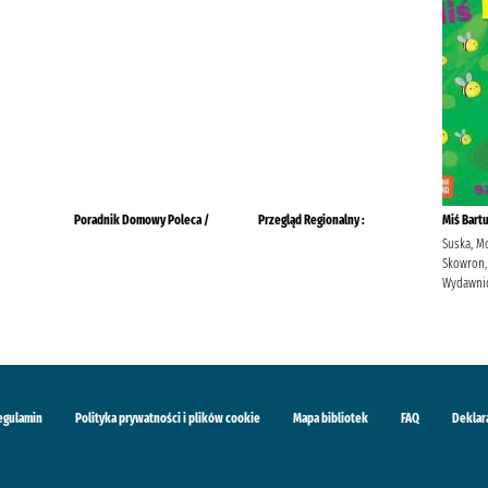
Poradnik Domowy Poleca /
Przegląd Regionalny :
Miś Bart
Suska, M
Skowron,
Wydawnic
egulamin
Polityka prywatności i plików cookie
Mapa bibliotek
FAQ
Deklar