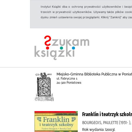
Instytut Książki dba o ochronę prywatności użytkowników i bezp
trzecich w prywatność użytkowników. Używamy także plików cookies
dysku zmień ustawienia swojej przeglądarki. Kliknij "Zamknij" aby z
Miejsko-Gminna Biblioteka Publiczna w Ponia
ul. Fabryczna 1
24-320 Poniatowa
Franklin i teatrzyk szkol
BOURGEOIS, PAULETTE (1951- )
Rok wydania: [2003].